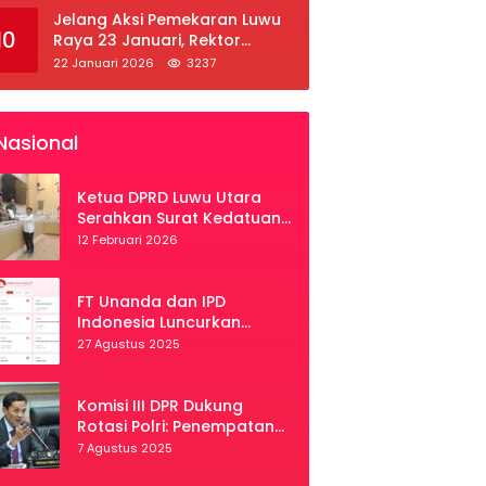
Jelang Aksi Pemekaran Luwu
10
Raya 23 Januari, Rektor
Unanda Palopo Dituntut
22 Januari 2026
3237
Liburkan Mahasiswa
Nasional
Ketua DPRD Luwu Utara
Serahkan Surat Kedatuan
Luwu ke Komisi II DPR RI
12 Februari 2026
FT Unanda dan IPD
Indonesia Luncurkan
Portal “Palopo Heritage”
27 Agustus 2025
Secara Virtual
Komisi III DPR Dukung
Rotasi Polri: Penempatan
Tepat, Kinerja Meningkat
7 Agustus 2025