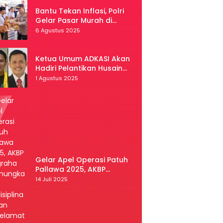
Bantu Tekan Inflasi, Polri
Gelar Pasar Murah di
Malang
6 Agustus 2025
Ketua Umum ADKASI Akan
Hadiri Pelantikan Husain
Sebagai Ketua DPRD Luwu
1 Agustus 2025
Utara
Gelar Apel Operasi Patuh
Pallawa 2025, AKBP
Nugraha Pamungkas:
14 Juli 2025
Kedisiplinan dan
Keselamatan Jadi Prioritas