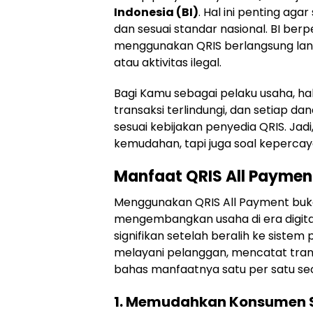
Indonesia (BI)
. Hal ini penting ag
dan sesuai standar nasional. BI be
menggunakan QRIS berlangsung lanc
atau aktivitas ilegal.
Bagi Kamu sebagai pelaku usaha, h
transaksi terlindungi, dan setiap d
sesuai kebijakan penyedia QRIS. Ja
kemudahan, tapi juga soal kepercay
Manfaat QRIS All Paymen
Menggunakan QRIS All Payment bukan
mengembangkan usaha di era digit
signifikan setelah beralih ke sistem
melayani pelanggan, mencatat trans
bahas manfaatnya satu per satu s
1. Memudahkan Konsumen 