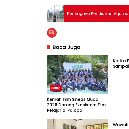
Pentingnya Pendidikan Agama Is
Baca Juga
Palopo
Ketika 
Sampah
Berita
Kemah Film Sineas Muda
2026 Dorong Ekosistem Film
Pelajar di Palopo
Palopo
Wawali