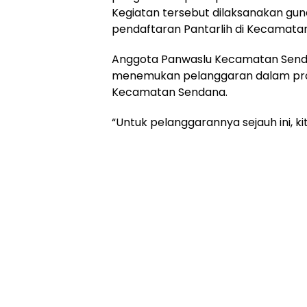
Kegiatan tersebut dilaksanakan gun
pendaftaran Pantarlih di Kecamata
Anggota Panwaslu Kecamatan Senda
menemukan pelanggaran dalam pros
Kecamatan Sendana.
“Untuk pelanggarannya sejauh ini, k
PPS Kelurahan Purangi