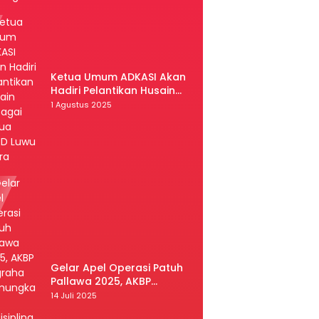
Ketua Umum ADKASI Akan
Hadiri Pelantikan Husain
Sebagai Ketua DPRD Luwu
1 Agustus 2025
Utara
Gelar Apel Operasi Patuh
Pallawa 2025, AKBP
Nugraha Pamungkas:
14 Juli 2025
Kedisiplinan dan