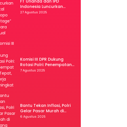
FT Unanda dan IPD
Indonesia Luncurkan
Portal “Palopo Heritage”
27 Agustus 2025
Secara Virtual
Komisi III DPR Dukung
Rotasi Polri: Penempatan
Tepat, Kinerja Meningkat
7 Agustus 2025
Bantu Tekan Inflasi, Polri
Gelar Pasar Murah di
Malang
6 Agustus 2025