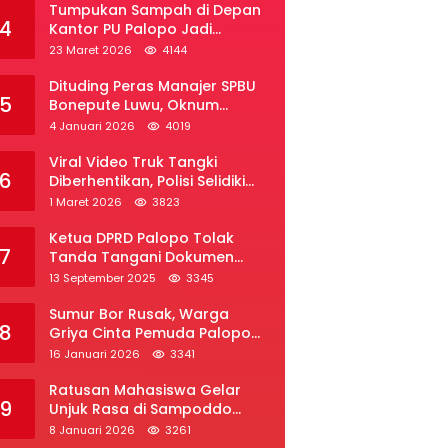
Tumpukan Sampah di Depan
4
Kantor PU Palopo Jadi
Sorotan, Warga Desak DLH
23 Maret 2026
4144
Segera Bertindak
Dituding Peras Manajer SPBU
5
Bonepute Luwu, Oknum
Wartawan Angkat Bicara
4 Januari 2026
4019
Viral Video Truk Tangki
6
Diberhentikan, Polisi Selidiki
Dugaan Penyelundupan Solar
1 Maret 2026
3823
Subsidi di Palopo
Ketua DPRD Palopo Tolak
7
Tanda Tangani Dokumen
Ranperda APBD Perubahan
13 September 2025
3345
2025
Sumur Bor Rusak, Warga
8
Griya Cinta Pemuda Palopo
Desak Layanan Air Bersih
16 Januari 2026
3341
Ratusan Mahasiswa Gelar
9
Unjuk Rasa di Sampoddo
Palopo, Tuntut Pemekaran
8 Januari 2026
3261
Provinsi Luwu Raya