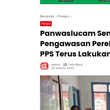
Beranda
Palopo
Palopo
Panwaslucam Sen
Pengawasan Perek
PPS Terus Lakuka
Admin
1 Min Baca
29 Januari 2023