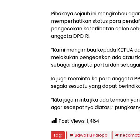
Pihaknya sejauh ini mengimbau aga
memperhatikan status para pendaft
pengecekan keterlibatan calon seba
anggota DPD RI.
“Kami mengimbau kepada KETUA dan 
melakukan pengecekan ada atau tida
sebagai anggota partai dan sebagai
Ia juga meminta ke para anggota 
segala sesuatu yang dapat berindik
“Kita juga minta jika ada temuan y
agar secepatnya diatasi,” pungkasn
Post Views:
1,464
Tag:
Bawaslu Palopo
Kecamat