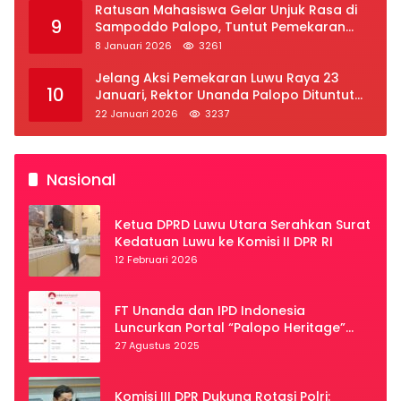
Ratusan Mahasiswa Gelar Unjuk Rasa di
9
Sampoddo Palopo, Tuntut Pemekaran
Provinsi Luwu Raya
8 Januari 2026
3261
Jelang Aksi Pemekaran Luwu Raya 23
10
Januari, Rektor Unanda Palopo Dituntut
Liburkan Mahasiswa
22 Januari 2026
3237
Nasional
Ketua DPRD Luwu Utara Serahkan Surat
Kedatuan Luwu ke Komisi II DPR RI
12 Februari 2026
FT Unanda dan IPD Indonesia
Luncurkan Portal “Palopo Heritage”
Secara Virtual
27 Agustus 2025
Komisi III DPR Dukung Rotasi Polri: