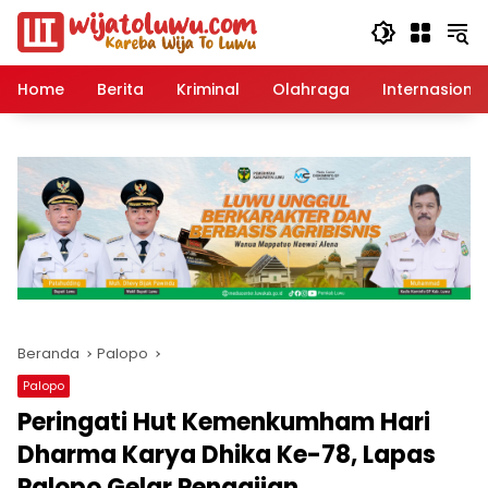
Langsung
ke
konten
Home
Berita
Kriminal
Olahraga
Internasional
Beranda
Palopo
Palopo
Peringati Hut Kemenkumham Hari
Dharma Karya Dhika Ke-78, Lapas
Palopo Gelar Pengajian