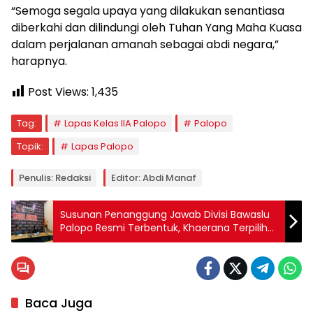
“Semoga segala upaya yang dilakukan senantiasa
diberkahi dan dilindungi oleh Tuhan Yang Maha Kuasa
dalam perjalanan amanah sebagai abdi negara,”
harapnya.
Post Views:
1,435
Tag:
Lapas Kelas IIA Palopo
Palopo
Topik:
Lapas Palopo
Penulis: Redaksi
Editor: Abdi Manaf
Susunan Penanggung Jawab Divisi Bawaslu
Palopo Resmi Terbentuk, Khaerana Terpilih
Sebagai Ketua
Baca Juga