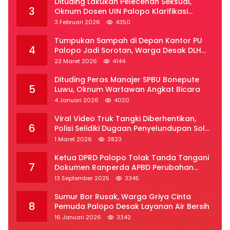
Dituding Lakukan Pelecehan Seksual,
3
Oknum Dosen UIN Palopo Klarifikasi
Kronologi
3 Februari 2026
4350
Tumpukan Sampah di Depan Kantor PU
4
Palopo Jadi Sorotan, Warga Desak DLH
Segera Bertindak
23 Maret 2026
4144
Dituding Peras Manajer SPBU Bonepute
5
Luwu, Oknum Wartawan Angkat Bicara
4 Januari 2026
4020
Viral Video Truk Tangki Diberhentikan,
6
Polisi Selidiki Dugaan Penyelundupan Solar
Subsidi di Palopo
1 Maret 2026
3823
Ketua DPRD Palopo Tolak Tanda Tangani
7
Dokumen Ranperda APBD Perubahan
2025
13 September 2025
3345
Sumur Bor Rusak, Warga Griya Cinta
8
Pemuda Palopo Desak Layanan Air Bersih
16 Januari 2026
3342