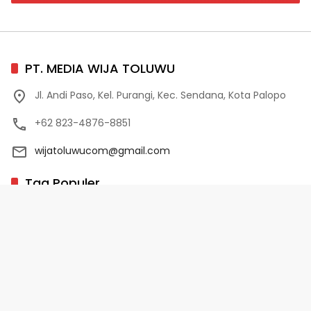
PT. MEDIA WIJA TOLUWU
Jl. Andi Paso, Kel. Purangi, Kec. Sendana, Kota Palopo
+62 823-4876-8851
wijatoluwucom@gmail.com
Tag Populer
02 Palopo
1 Abad NU
10 Program Unggulan PD-HB
17 Agustus
2022-2023