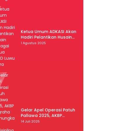
Ketua Umum ADKASI Akan
Hadiri Pelantikan Husain
Sebagai Ketua DPRD Luwu
1 Agustus 2025
Utara
Gelar Apel Operasi Patuh
Pallawa 2025, AKBP
Nugraha Pamungkas:
14 Juli 2025
Kedisiplinan dan