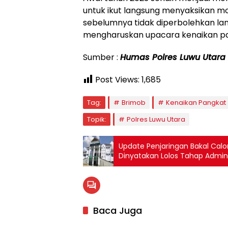
untuk ikut langsung menyaksikan m
sebelumnya tidak diperbolehkan lan
mengharuskan upacara kenaikan pan
Sumber :
Humas Polres Luwu Utara
Post Views:
1,685
Tag:
Brimob
Kenaikan Pangkat
Topik:
Polres Luwu Utara
Update Penjaringan Bakal Calon
Dinyatakan Lolos Tahap Admini
Baca Juga
Luwu Utara
Luwu U