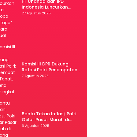
FT Unanda dan IPD
Indonesia Luncurkan
Portal “Palopo Heritage”
27 Agustus 2025
Secara Virtual
Komisi III DPR Dukung
Rotasi Polri: Penempatan
Tepat, Kinerja Meningkat
7 Agustus 2025
Bantu Tekan Inflasi, Polri
Gelar Pasar Murah di
Malang
6 Agustus 2025