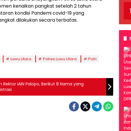
omen kenaikan pangkat setelah 2 tahun
taran kondisi Pandemi covid-19 yang
gkat dilakukan secara terbatas.
Luwu Utara
Polres Luwu Utara
Polri
 Rektor IAIN Palopo, Berikut 8 Nama yang
strasi
tara
Luwu Utara