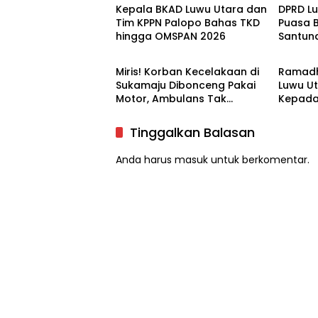
Kepala BKAD Luwu Utara dan
DPRD L
Tim KPPN Palopo Bahas TKD
Puasa 
hingga OMSPAN 2026
Santun
Luwu Utara
Luwu U
Yatim
Miris! Korban Kecelakaan di
Ramadh
Sukamaju Dibonceng Pakai
Luwu Ut
Motor, Ambulans Tak
Kepada
Tersedia
Tinggalkan Balasan
Anda harus
masuk
untuk berkomentar.