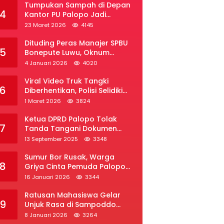
Tumpukan Sampah di Depan
4
Kantor PU Palopo Jadi
Sorotan, Warga Desak DLH
23 Maret 2026
4145
Segera Bertindak
Dituding Peras Manajer SPBU
5
Bonepute Luwu, Oknum
Wartawan Angkat Bicara
4 Januari 2026
4020
Viral Video Truk Tangki
6
Diberhentikan, Polisi Selidiki
Dugaan Penyelundupan Solar
1 Maret 2026
3824
Subsidi di Palopo
Ketua DPRD Palopo Tolak
7
Tanda Tangani Dokumen
Ranperda APBD Perubahan
13 September 2025
3348
2025
Sumur Bor Rusak, Warga
8
Griya Cinta Pemuda Palopo
Desak Layanan Air Bersih
16 Januari 2026
3344
Ratusan Mahasiswa Gelar
9
Unjuk Rasa di Sampoddo
Palopo, Tuntut Pemekaran
8 Januari 2026
3264
Provinsi Luwu Raya