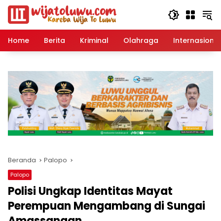
Langsung
ke
konten
Home
Berita
Kriminal
Olahraga
Internasional
Beranda
Palopo
Palopo
Polisi Ungkap Identitas Mayat
Perempuan Mengambang di Sungai
Amassangan