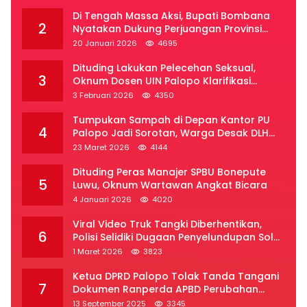
Di Tengah Massa Aksi, Bupati Bombana
2
Nyatakan Dukung Perjuangan Provinsi
Luwu Raya
20 Januari 2026
4695
Dituding Lakukan Pelecehan Seksual,
3
Oknum Dosen UIN Palopo Klarifikasi
Kronologi
3 Februari 2026
4350
Tumpukan Sampah di Depan Kantor PU
4
Palopo Jadi Sorotan, Warga Desak DLH
Segera Bertindak
23 Maret 2026
4144
Dituding Peras Manajer SPBU Bonepute
5
Luwu, Oknum Wartawan Angkat Bicara
4 Januari 2026
4020
Viral Video Truk Tangki Diberhentikan,
6
Polisi Selidiki Dugaan Penyelundupan Solar
Subsidi di Palopo
1 Maret 2026
3823
Ketua DPRD Palopo Tolak Tanda Tangani
7
Dokumen Ranperda APBD Perubahan
2025
13 September 2025
3345