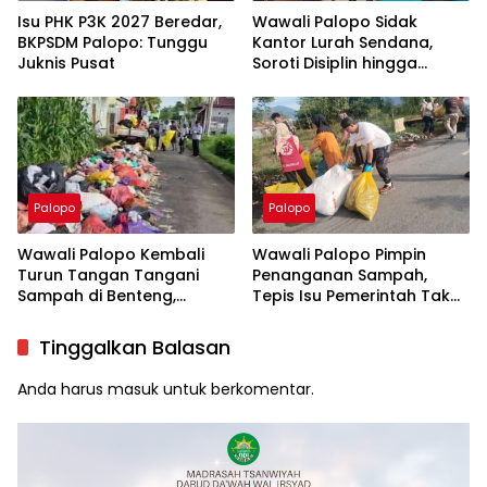
Isu PHK P3K 2027 Beredar,
Wawali Palopo Sidak
BKPSDM Palopo: Tunggu
Kantor Lurah Sendana,
Juknis Pusat
Soroti Disiplin hingga
Masalah Sampah
Palopo
Palopo
Wawali Palopo Kembali
Wawali Palopo Pimpin
Turun Tangan Tangani
Penanganan Sampah,
Sampah di Benteng,
Tepis Isu Pemerintah Tak
Libatkan DLH hingga RT/RW
Serius
Tinggalkan Balasan
Anda harus
masuk
untuk berkomentar.