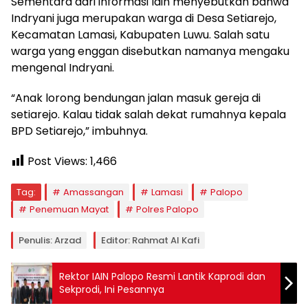
Sementara dari informasi lain menyebutkan bahwa
Indryani juga merupakan warga di Desa Setiarejo,
Kecamatan Lamasi, Kabupaten Luwu. Salah satu
warga yang enggan disebutkan namanya mengaku
mengenal Indryani.
“Anak lorong bendungan jalan masuk gereja di
setiarejo. Kalau tidak salah dekat rumahnya kepala
BPD Setiarejo,” imbuhnya.
Post Views:
1,466
Tag:
Amassangan
Lamasi
Palopo
Penemuan Mayat
Polres Palopo
Penulis: Arzad
Editor: Rahmat Al Kafi
Rektor IAIN Palopo Resmi Lantik Kaprodi dan
Sekprodi, Ini Pesannya