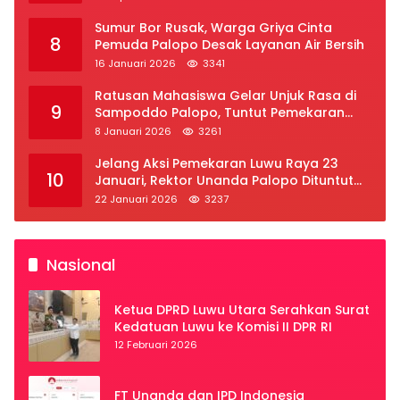
Sumur Bor Rusak, Warga Griya Cinta
8
Pemuda Palopo Desak Layanan Air Bersih
16 Januari 2026
3341
Ratusan Mahasiswa Gelar Unjuk Rasa di
9
Sampoddo Palopo, Tuntut Pemekaran
Provinsi Luwu Raya
8 Januari 2026
3261
Jelang Aksi Pemekaran Luwu Raya 23
10
Januari, Rektor Unanda Palopo Dituntut
Liburkan Mahasiswa
22 Januari 2026
3237
Nasional
Ketua DPRD Luwu Utara Serahkan Surat
Kedatuan Luwu ke Komisi II DPR RI
12 Februari 2026
FT Unanda dan IPD Indonesia