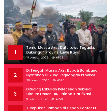
Temui Massa Aksi, Datu Luwu Tegaskan
1
Dukungan Provinsi Luwu Raya
18 Januari 2026
6523
Di Tengah Massa Aksi, Bupati Bombana
2
Nyatakan Dukung Perjuangan Provinsi
Luwu Raya
20 Januari 2026
4696
Dituding Lakukan Pelecehan Seksual,
3
Oknum Dosen UIN Palopo Klarifikasi
Kronologi
3 Februari 2026
4350
Tumpukan Sampah di Depan Kantor PU