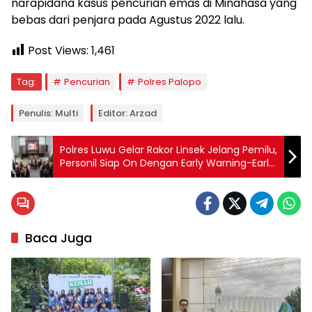
narapidana kasus pencurian emas di Minahasa yang
bebas dari penjara pada Agustus 2022 lalu.
Post Views:
1,461
Tag:
Pencurian
Polres Palopo
Penulis: Multi
Editor: Arzad
Polres Luwu Gelar Rakor Linsek Jelang Pemilu,
Personil Siap On Dengan Early Warning-Early
Detection System
Baca Juga