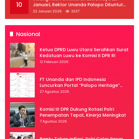
10
Januari, Rektor Unanda Palopo Dituntut
Liburkan Mahasiswa
22 Januari 2026
3237
Nasional
Ketua DPRD Luwu Utara Serahkan Surat
Kedatuan Luwu ke Komisi II DPR RI
12 Februari 2026
FT Unanda dan IPD Indonesia
Luncurkan Portal “Palopo Heritage”
Secara Virtual
27 Agustus 2025
Komisi III DPR Dukung Rotasi Polri:
Penempatan Tepat, Kinerja Meningkat
7 Agustus 2025
Bantu Tekan Inflasi, Polri Gelar Pasar