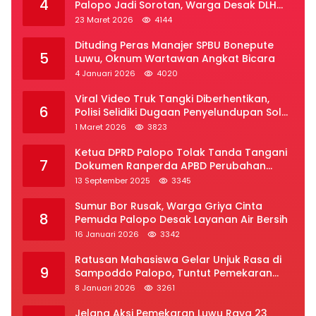
4
Palopo Jadi Sorotan, Warga Desak DLH
Segera Bertindak
23 Maret 2026
4144
Dituding Peras Manajer SPBU Bonepute
5
Luwu, Oknum Wartawan Angkat Bicara
4 Januari 2026
4020
Viral Video Truk Tangki Diberhentikan,
6
Polisi Selidiki Dugaan Penyelundupan Solar
Subsidi di Palopo
1 Maret 2026
3823
Ketua DPRD Palopo Tolak Tanda Tangani
7
Dokumen Ranperda APBD Perubahan
2025
13 September 2025
3345
Sumur Bor Rusak, Warga Griya Cinta
8
Pemuda Palopo Desak Layanan Air Bersih
16 Januari 2026
3342
Ratusan Mahasiswa Gelar Unjuk Rasa di
9
Sampoddo Palopo, Tuntut Pemekaran
Provinsi Luwu Raya
8 Januari 2026
3261
Jelang Aksi Pemekaran Luwu Raya 23