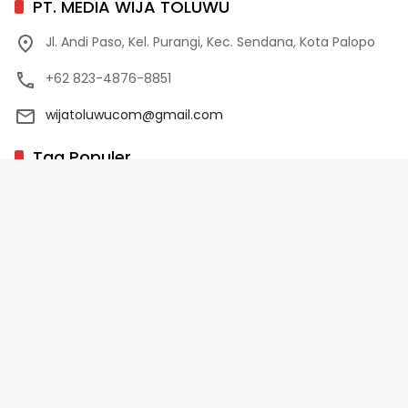
PT. MEDIA WIJA TOLUWU
Jl. Andi Paso, Kel. Purangi, Kec. Sendana, Kota Palopo
+62 823-4876-8851
wijatoluwucom@gmail.com
Tag Populer
02 Palopo
1 Abad NU
10 Program Unggulan PD-HB
17 Agustus
2022-2023