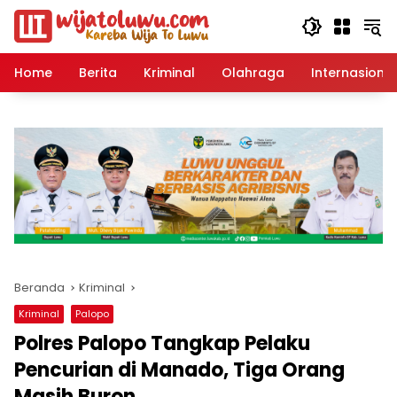
Langsung
ke
konten
Home
Berita
Kriminal
Olahraga
Internasional
Beranda
Kriminal
Kriminal
Palopo
Polres Palopo Tangkap Pelaku
Pencurian di Manado, Tiga Orang
Masih Buron