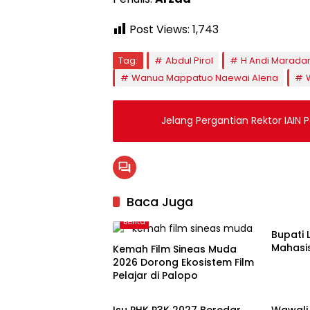
Post Views:
1,743
Tag:
Abdul Pirol
H Andi Marada
Wanua Mappatuo Naewai Alena
Jelang Pergantian Rektor IAIN 
Baca Juga
Pendid
Berita
Bupati 
Mahasi
Kemah Film Sineas Muda
2026 Dorong Ekosistem Film
Pelajar di Palopo
Palopo
Palopo
Isu PHK P3K 2027 Beredar,
Wawali 