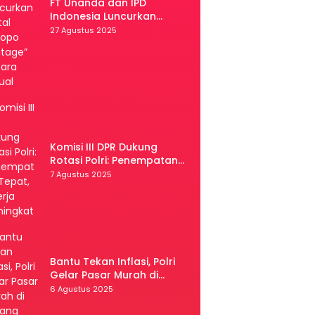
FT Unanda dan IPD
Indonesia Luncurkan
Portal “Palopo Heritage”
27 Agustus 2025
Secara Virtual
Komisi III DPR Dukung
Rotasi Polri: Penempatan
Tepat, Kinerja Meningkat
7 Agustus 2025
Bantu Tekan Inflasi, Polri
Gelar Pasar Murah di
Malang
6 Agustus 2025