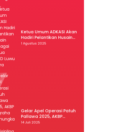
Ketua Umum ADKASI Akan
Hadiri Pelantikan Husain
Sebagai Ketua DPRD Luwu
1 Agustus 2025
Utara
Gelar Apel Operasi Patuh
Pallawa 2025, AKBP
Nugraha Pamungkas:
14 Juli 2025
Kedisiplinan dan