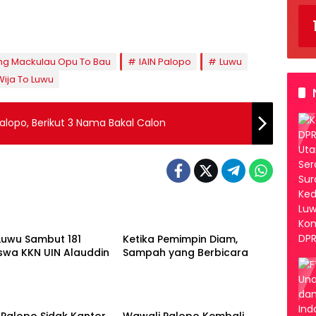
ng Mackulau Opu To Bau
IAIN Palopo
Luwu
Wija To Luwu
Palopo, Berikut 3 Nama Bakal Calon
ikan
Palopo
Luwu Sambut 181
Ketika Pemimpin Diam,
swa KKN UIN Alauddin
Sampah yang Berbicara
Palopo
Palopo Sidak Kantor
Wawali Palopo Kembali