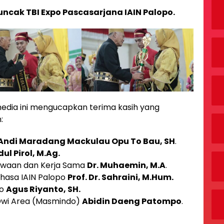
uncak TBI Expo Pascasarjana IAIN Palopo.
 media ini mengucapkan terima kasih yang
:
Andi Maradang Mackulau Opu To Bau, SH
.
dul Pirol, M.Ag.
swaan dan Kerja Sama
Dr. Muhaemin, M.A
.
hasa IAIN Palopo
Prof. Dr. Sahraini, M.Hum.
po
Agus Riyanto, SH.
Dwi Area (Masmindo)
Abidin Daeng Patompo
.