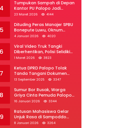
Tumpukan Sampah di Depan
4
Kantor PU Palopo Jadi
Sorotan, Warga Desak DLH
23 Maret 2026
4144
Segera Bertindak
Dituding Peras Manajer SPBU
5
Bonepute Luwu, Oknum
Wartawan Angkat Bicara
4 Januari 2026
4020
Viral Video Truk Tangki
6
Diberhentikan, Polisi Selidiki
Dugaan Penyelundupan Solar
1 Maret 2026
3823
Subsidi di Palopo
Ketua DPRD Palopo Tolak
7
Tanda Tangani Dokumen
Ranperda APBD Perubahan
13 September 2025
3347
2025
Sumur Bor Rusak, Warga
8
Griya Cinta Pemuda Palopo
Desak Layanan Air Bersih
16 Januari 2026
3344
Ratusan Mahasiswa Gelar
9
Unjuk Rasa di Sampoddo
Palopo, Tuntut Pemekaran
8 Januari 2026
3264
Provinsi Luwu Raya