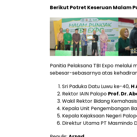
Berikut Potret Keseruan Malam P
Panitia Pelaksana TBI Expo melalui
sebesar-sebasarnya atas kehadiran
Sri Paduka Datu Luwu ke-40,
H 
Rektor IAIN Palopo
Prof. Dr. Ab
Wakil Rektor Bidang Kemahasi
Kepala Unit Pengembangan Ba
Kepala Kejaksaan Negeri Palo
Direktur Utama PT Masmindo 
Penulis:
Arzad