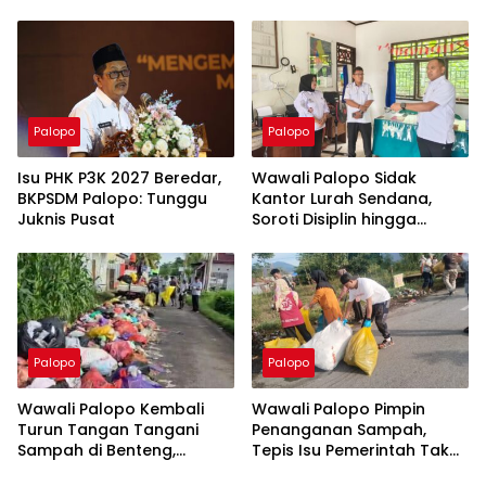
Palopo
Palopo
Isu PHK P3K 2027 Beredar,
Wawali Palopo Sidak
BKPSDM Palopo: Tunggu
Kantor Lurah Sendana,
Juknis Pusat
Soroti Disiplin hingga
Masalah Sampah
Palopo
Palopo
Wawali Palopo Kembali
Wawali Palopo Pimpin
Turun Tangan Tangani
Penanganan Sampah,
Sampah di Benteng,
Tepis Isu Pemerintah Tak
Libatkan DLH hingga RT/RW
Serius