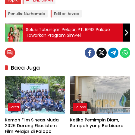
Topik:
PENDIDIKAN
Penulis: Nurhamda
Editor: Arzad
Solusi Tabungan Pelajar, PT. BPRS Palopo
Tawarkan Program SimPel
Baca Juga
Berita
Palopo
Kemah Film Sineas Muda
Ketika Pemimpin Diam,
2026 Dorong Ekosistem
Sampah yang Berbicara
Film Pelajar di Palopo