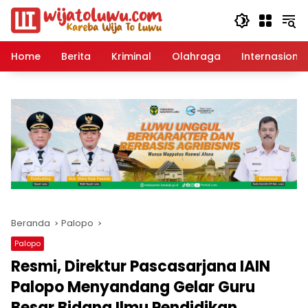
Langsung
ke
konten
Home
Berita
Kriminal
Olahraga
Internasional
Beranda
Palopo
Palopo
Resmi, Direktur Pascasarjana IAIN
Palopo Menyandang Gelar Guru
Besar Bidang Ilmu Pendidikan