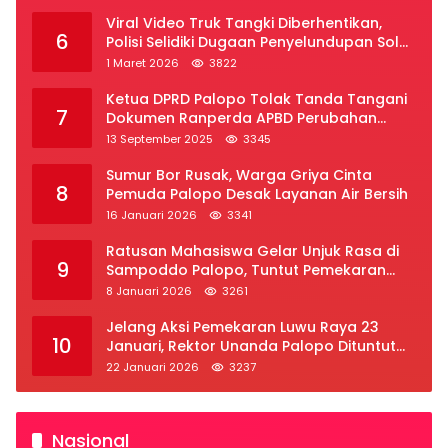
Viral Video Truk Tangki Diberhentikan,
6
Polisi Selidiki Dugaan Penyelundupan Solar
Subsidi di Palopo
1 Maret 2026
3822
Ketua DPRD Palopo Tolak Tanda Tangani
7
Dokumen Ranperda APBD Perubahan
2025
13 September 2025
3345
Sumur Bor Rusak, Warga Griya Cinta
8
Pemuda Palopo Desak Layanan Air Bersih
16 Januari 2026
3341
Ratusan Mahasiswa Gelar Unjuk Rasa di
9
Sampoddo Palopo, Tuntut Pemekaran
Provinsi Luwu Raya
8 Januari 2026
3261
Jelang Aksi Pemekaran Luwu Raya 23
10
Januari, Rektor Unanda Palopo Dituntut
Liburkan Mahasiswa
22 Januari 2026
3237
Nasional