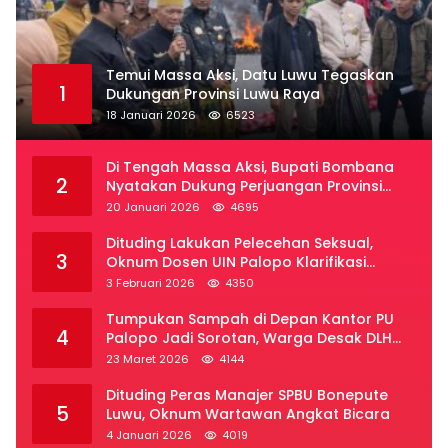
Temui Massa Aksi, Datu Luwu Tegaskan
1
Dukungan Provinsi Luwu Raya
18 Januari 2026
6523
Di Tengah Massa Aksi, Bupati Bombana
2
Nyatakan Dukung Perjuangan Provinsi
Luwu Raya
20 Januari 2026
4695
Dituding Lakukan Pelecehan Seksual,
3
Oknum Dosen UIN Palopo Klarifikasi
Kronologi
3 Februari 2026
4350
Tumpukan Sampah di Depan Kantor PU
4
Palopo Jadi Sorotan, Warga Desak DLH
Segera Bertindak
23 Maret 2026
4144
Dituding Peras Manajer SPBU Bonepute
5
Luwu, Oknum Wartawan Angkat Bicara
4 Januari 2026
4019