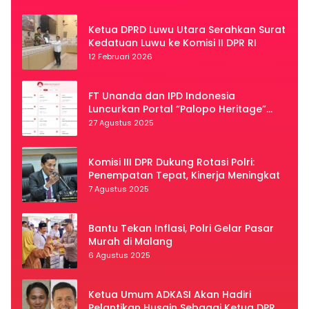
Ketua DPRD Luwu Utara Serahkan Surat
Kedatuan Luwu ke Komisi II DPR RI
12 Februari 2026
FT Unanda dan IPD Indonesia
Luncurkan Portal “Palopo Heritage”
Secara Virtual
27 Agustus 2025
Komisi III DPR Dukung Rotasi Polri:
Penempatan Tepat, Kinerja Meningkat
7 Agustus 2025
Bantu Tekan Inflasi, Polri Gelar Pasar
Murah di Malang
6 Agustus 2025
Ketua Umum ADKASI Akan Hadiri
Pelantikan Husain Sebagai Ketua DPRD