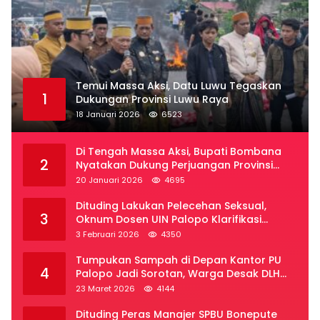
Temui Massa Aksi, Datu Luwu Tegaskan
1
Dukungan Provinsi Luwu Raya
18 Januari 2026
6523
Di Tengah Massa Aksi, Bupati Bombana
2
Nyatakan Dukung Perjuangan Provinsi
Luwu Raya
20 Januari 2026
4695
Dituding Lakukan Pelecehan Seksual,
3
Oknum Dosen UIN Palopo Klarifikasi
Kronologi
3 Februari 2026
4350
Tumpukan Sampah di Depan Kantor PU
4
Palopo Jadi Sorotan, Warga Desak DLH
Segera Bertindak
23 Maret 2026
4144
Dituding Peras Manajer SPBU Bonepute