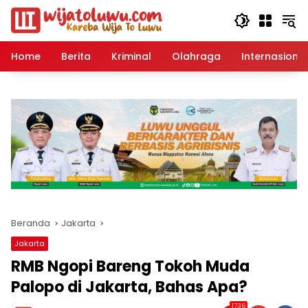
Langsung
ke
konten
Home
Berita
Kriminal
Olahraga
Internasional
Beranda
Jakarta
Jakarta
RMB Ngopi Bareng Tokoh Muda
Palopo di Jakarta, Bahas Apa?
1736