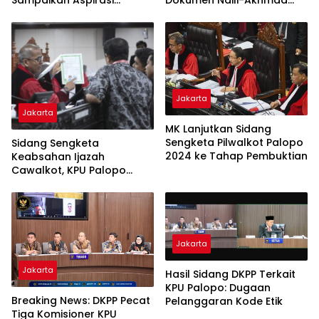
Sampaikan Aspirasi
Dokumen Naili-Akhmad
Pemekaran Provinsi
Jadi Sorotan
Jakarta
Jakarta
MK Lanjutkan Sidang
Sengketa Pilwalkot Palopo
Sidang Sengketa
2024 ke Tahap Pembuktian
Keabsahan Ijazah
Cawalkot, KPU Palopo
Hadirkan Mantan
Komisioner
Jakarta
Jakarta
Hasil Sidang DKPP Terkait
KPU Palopo: Dugaan
Breaking News: DKPP Pecat
Pelanggaran Kode Etik
Tiga Komisioner KPU