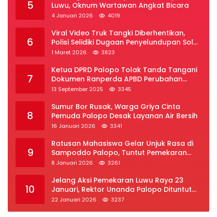
5
Luwu, Oknum Wartawan Angkat Bicara
4 Januari 2026
4019
Viral Video Truk Tangki Diberhentikan,
6
Polisi Selidiki Dugaan Penyelundupan Solar
Subsidi di Palopo
1 Maret 2026
3823
Ketua DPRD Palopo Tolak Tanda Tangani
7
Dokumen Ranperda APBD Perubahan
2025
13 September 2025
3345
Sumur Bor Rusak, Warga Griya Cinta
8
Pemuda Palopo Desak Layanan Air Bersih
16 Januari 2026
3341
Ratusan Mahasiswa Gelar Unjuk Rasa di
9
Sampoddo Palopo, Tuntut Pemekaran
Provinsi Luwu Raya
8 Januari 2026
3261
Jelang Aksi Pemekaran Luwu Raya 23
10
Januari, Rektor Unanda Palopo Dituntut
Liburkan Mahasiswa
22 Januari 2026
3237