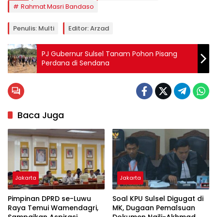
Rahmat Masri Bandaso
Penulis: Multi
Editor: Arzad
PJ Gubernur Sulsel Tanam Pohon Pisang
Perdana di Sendana
Baca Juga
Jakarta
Jakarta
Pimpinan DPRD se-Luwu
Soal KPU Sulsel Digugat di
Raya Temui Wamendagri,
MK, Dugaan Pemalsuan