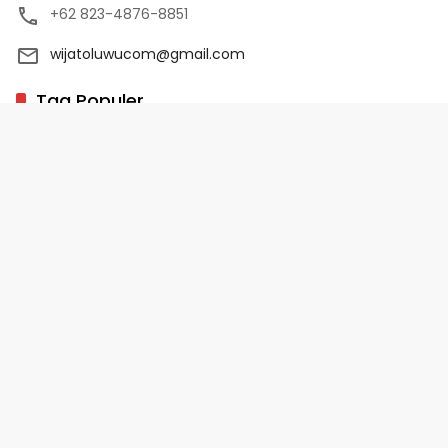
+62 823-4876-8851
wijatoluwucom@gmail.com
Tag Populer
02 Palopo
1 Abad NU
10 Program Unggulan PD-HB
17 Agustus
2022-2023
Copyright 2025 - WijaToLuwu.com