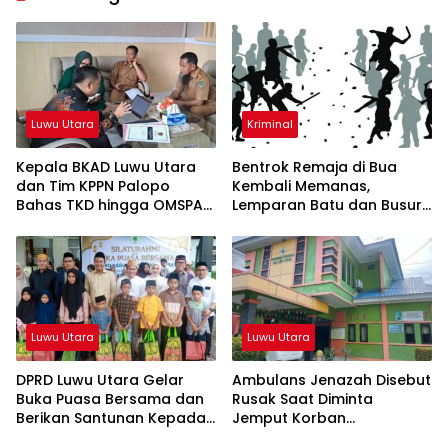
Luwu Utara
Kriminal
Kepala BKAD Luwu Utara
Bentrok Remaja di Bua
dan Tim KPPN Palopo
Kembali Memanas,
Bahas TKD hingga OMSPAN
Lemparan Batu dan Busur
2026
Teror Warga
Luwu Utara
Luwu Utara
DPRD Luwu Utara Gelar
Ambulans Jenazah Disebut
Buka Puasa Bersama dan
Rusak Saat Diminta
Berikan Santunan Kepada
Jemput Korban
Anak Yatim
Kecelakaan, Kapus