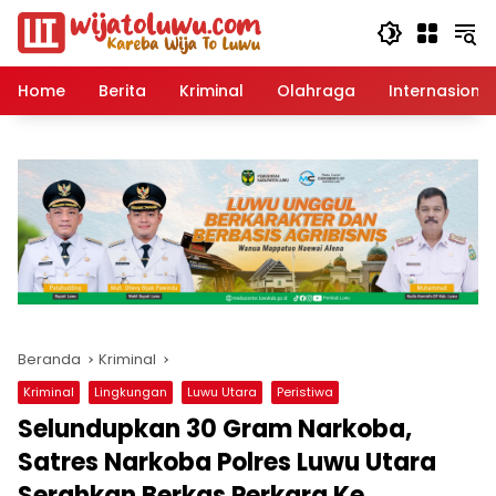
Langsung
ke
konten
Home
Berita
Kriminal
Olahraga
Internasional
Beranda
Kriminal
Kriminal
Lingkungan
Luwu Utara
Peristiwa
Selundupkan 30 Gram Narkoba,
Satres Narkoba Polres Luwu Utara
Serahkan Berkas Perkara Ke