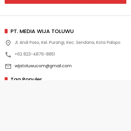
PT. MEDIA WIJA TOLUWU
Jl. Andi Paso, Kel. Purangi, Kec. Sendana, Kota Palopo
+62 823-4876-8851
wijatoluwucom@gmail.com
Tag Populer
02 Palopo
1 Abad NU
10 Program Unggulan PD-HB
17 Agustus
2022-2023