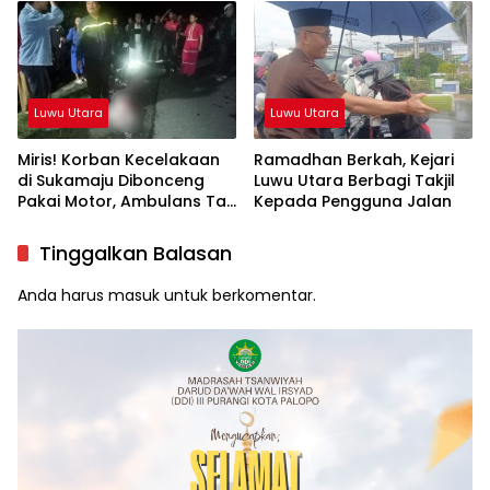
Sukamaju Beri Klarifikasi
Luwu Utara
Luwu Utara
Miris! Korban Kecelakaan
Ramadhan Berkah, Kejari
di Sukamaju Dibonceng
Luwu Utara Berbagi Takjil
Pakai Motor, Ambulans Tak
Kepada Pengguna Jalan
Tersedia
Tinggalkan Balasan
Anda harus
masuk
untuk berkomentar.