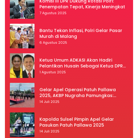
Komisi III DPR Dukung Rotasi Polri:
Penempatan Tepat, Kinerja Meningkat
7 Agustus 2025
Bantu Tekan Inflasi, Polri Gelar Pasar
Murah di Malang
6 Agustus 2025
Ketua Umum ADKASI Akan Hadiri
Pelantikan Husain Sebagai Ketua DPRD
Luwu Utara
1 Agustus 2025
Gelar Apel Operasi Patuh Pallawa
2025, AKBP Nugraha Pamungkas:
Kedisiplinan dan Keselamatan Jadi
14 Juli 2025
Prioritas
Kapolda Sulsel Pimpin Apel Gelar
Pasukan Patuh Pallawa 2025
14 Juli 2025