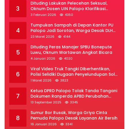
Dituding Lakukan Pelecehan Seksual,
3
Oknum Dosen UIN Palopo Klarifikasi
Kronologi
3 Februari 2026
4350
Tumpukan Sampah di Depan Kantor PU
4
Palopo Jadi Sorotan, Warga Desak DLH
Segera Bertindak
23 Maret 2026
4144
Dituding Peras Manajer SPBU Bonepute
5
Luwu, Oknum Wartawan Angkat Bicara
4 Januari 2026
4020
Viral Video Truk Tangki Diberhentikan,
6
Polisi Selidiki Dugaan Penyelundupan Solar
Subsidi di Palopo
1 Maret 2026
3823
Ketua DPRD Palopo Tolak Tanda Tangani
7
Dokumen Ranperda APBD Perubahan
2025
13 September 2025
3345
Sumur Bor Rusak, Warga Griya Cinta
8
Pemuda Palopo Desak Layanan Air Bersih
16 Januari 2026
3341