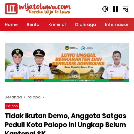
Langsung
ke
konten
Home
Berita
Kriminal
Olahraga
Internasional
Beranda
Palopo
Palopo
Tidak Ikutan Demo, Anggota Satgas
Peduli Kota Palopo ini Ungkap Belum
Kantongi SK