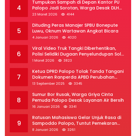
Tumpukan Sampah di Depan Kantor PU
4
Palopo Jadi Sorotan, Warga Desak DLH
Segera Bertindak
23 Maret 2026
4144
Dituding Peras Manajer SPBU Bonepute
5
Luwu, Oknum Wartawan Angkat Bicara
4 Januari 2026
4020
Viral Video Truk Tangki Diberhentikan,
6
Polisi Selidiki Dugaan Penyelundupan Solar
Subsidi di Palopo
1 Maret 2026
3823
Ketua DPRD Palopo Tolak Tanda Tangani
7
Dokumen Ranperda APBD Perubahan
2025
13 September 2025
3345
Sumur Bor Rusak, Warga Griya Cinta
8
Pemuda Palopo Desak Layanan Air Bersih
16 Januari 2026
3341
Ratusan Mahasiswa Gelar Unjuk Rasa di
9
Sampoddo Palopo, Tuntut Pemekaran
Provinsi Luwu Raya
8 Januari 2026
3261