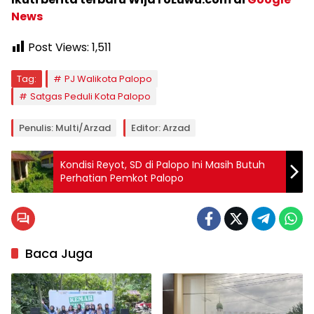
News
Post Views:
1,511
Tag:
PJ Walikota Palopo
Satgas Peduli Kota Palopo
Penulis: Multi/Arzad
Editor: Arzad
Kondisi Reyot, SD di Palopo Ini Masih Butuh
Perhatian Pemkot Palopo
Baca Juga