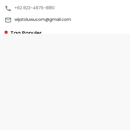
+62 823-4876-8851
wijatoluwucom@gmail.com
Tag Populer
02 Palopo
1 Abad NU
10 Program Unggulan PD-HB
17 Agustus
2022-2023
Copyright 2025 - WijaToLuwu.com