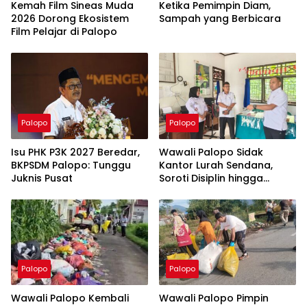
Kemah Film Sineas Muda
Ketika Pemimpin Diam,
2026 Dorong Ekosistem
Sampah yang Berbicara
Film Pelajar di Palopo
Palopo
Palopo
Isu PHK P3K 2027 Beredar,
Wawali Palopo Sidak
BKPSDM Palopo: Tunggu
Kantor Lurah Sendana,
Juknis Pusat
Soroti Disiplin hingga
Masalah Sampah
Palopo
Palopo
Wawali Palopo Kembali
Wawali Palopo Pimpin