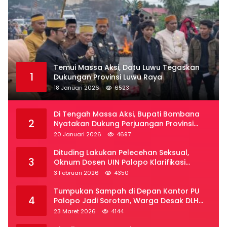
Temui Massa Aksi, Datu Luwu Tegaskan
1
Dukungan Provinsi Luwu Raya
18 Januari 2026
6523
Di Tengah Massa Aksi, Bupati Bombana
2
Nyatakan Dukung Perjuangan Provinsi
Luwu Raya
20 Januari 2026
4697
Dituding Lakukan Pelecehan Seksual,
3
Oknum Dosen UIN Palopo Klarifikasi
Kronologi
3 Februari 2026
4350
Tumpukan Sampah di Depan Kantor PU
4
Palopo Jadi Sorotan, Warga Desak DLH
Segera Bertindak
23 Maret 2026
4144