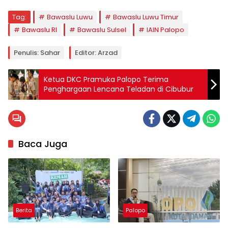
Tag:
Bawaslu Luwu
Bawaslu Luwu Timur
Bawaslu RI
Bawaslu Sulsel
IAIN Palopo
Penulis: Sahar
Editor: Arzad
Ketua DKC Pramuka Palopo Terima
Penghargaan Lencana Teladan di Cibubur
Baca Juga
Berita
Palopo