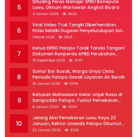
Dituding Peras Manajer SPBU Bonepute
5
Luwu, Oknum Wartawan Angkat Bicara
4 Januari 2026
4020
Viral Video Truk Tangki Diberhentikan,
6
Polisi Selidiki Dugaan Penyelundupan Solar
Subsidi di Palopo
1 Maret 2026
3823
Ketua DPRD Palopo Tolak Tanda Tangani
7
Dokumen Ranperda APBD Perubahan
2025
13 September 2025
3347
Sumur Bor Rusak, Warga Griya Cinta
8
Pemuda Palopo Desak Layanan Air Bersih
16 Januari 2026
3344
Ratusan Mahasiswa Gelar Unjuk Rasa di
9
Sampoddo Palopo, Tuntut Pemekaran
Provinsi Luwu Raya
8 Januari 2026
3264
Jelang Aksi Pemekaran Luwu Raya 23
10
Januari, Rektor Unanda Palopo Dituntut
Liburkan Mahasiswa
22 Januari 2026
3239