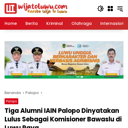
Langsung
ke
konten
Home
Berita
Kriminal
Olahraga
Internasional
Beranda
Palopo
Palopo
Tiga Alumni IAIN Palopo Dinyatakan
Lulus Sebagai Komisioner Bawaslu di
Luwu Raya