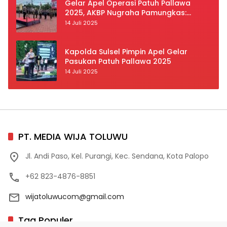
Gelar Apel Operasi Patuh Pallawa
2025, AKBP Nugraha Pamungkas:
Kedisiplinan dan Keselamatan Jadi
14 Juli 2025
Prioritas
Kapolda Sulsel Pimpin Apel Gelar
Pasukan Patuh Pallawa 2025
14 Juli 2025
PT. MEDIA WIJA TOLUWU
Jl. Andi Paso, Kel. Purangi, Kec. Sendana, Kota Palopo
+62 823-4876-8851
wijatoluwucom@gmail.com
Tag Populer