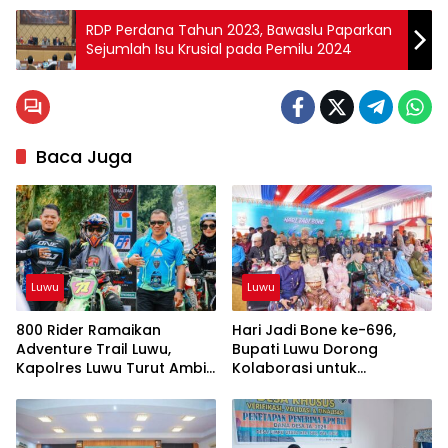
RDP Perdana Tahun 2023, Bawaslu Paparkan
Sejumlah Isu Krusial pada Pemilu 2024
Baca Juga
Luwu
Luwu
800 Rider Ramaikan
Hari Jadi Bone ke-696,
Adventure Trail Luwu,
Bupati Luwu Dorong
Kapolres Luwu Turut Ambil
Kolaborasi untuk
Bagian
Kemajuan Daerah