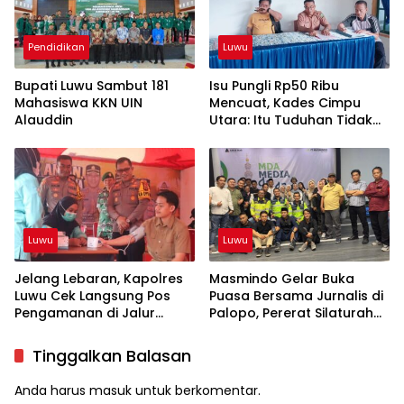
Pendidikan
Luwu
Bupati Luwu Sambut 181
Isu Pungli Rp50 Ribu
Mahasiswa KKN UIN
Mencuat, Kades Cimpu
Alauddin
Utara: Itu Tuduhan Tidak
Berdasar!
Luwu
Luwu
Jelang Lebaran, Kapolres
Masmindo Gelar Buka
Luwu Cek Langsung Pos
Puasa Bersama Jurnalis di
Pengamanan di Jalur
Palopo, Pererat Silaturahmi
Mudik
dengan Media
Tinggalkan Balasan
Anda harus
masuk
untuk berkomentar.