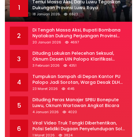
Temui Massa Aksi, Datu Luwu Tegaskan
1
Dukungan Provinsi Luwu Raya
18 Januari 2026
6523
Di Tengah Massa Aksi, Bupati Bombana
2
Nyatakan Dukung Perjuangan Provinsi
Luwu Raya
20 Januari 2026
4697
Dituding Lakukan Pelecehan Seksual,
3
Oknum Dosen UIN Palopo Klarifikasi
Kronologi
3 Februari 2026
4351
Tumpukan Sampah di Depan Kantor PU
4
Palopo Jadi Sorotan, Warga Desak DLH
Segera Bertindak
23 Maret 2026
4145
Dituding Peras Manajer SPBU Bonepute
5
Luwu, Oknum Wartawan Angkat Bicara
4 Januari 2026
4020
Viral Video Truk Tangki Diberhentikan,
6
Polisi Selidiki Dugaan Penyelundupan Solar
Subsidi di Palopo
1 Maret 2026
3824