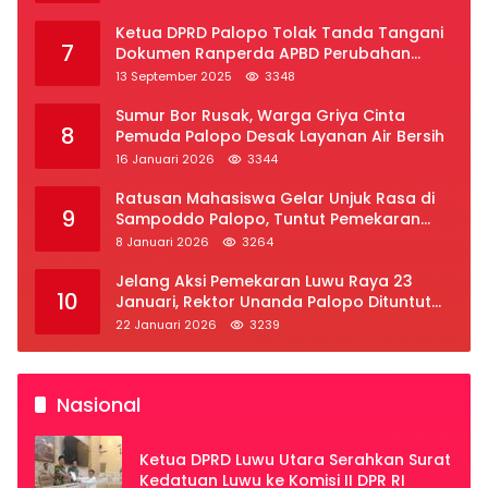
Ketua DPRD Palopo Tolak Tanda Tangani
7
Dokumen Ranperda APBD Perubahan
2025
13 September 2025
3348
Sumur Bor Rusak, Warga Griya Cinta
8
Pemuda Palopo Desak Layanan Air Bersih
16 Januari 2026
3344
Ratusan Mahasiswa Gelar Unjuk Rasa di
9
Sampoddo Palopo, Tuntut Pemekaran
Provinsi Luwu Raya
8 Januari 2026
3264
Jelang Aksi Pemekaran Luwu Raya 23
10
Januari, Rektor Unanda Palopo Dituntut
Liburkan Mahasiswa
22 Januari 2026
3239
Nasional
Ketua DPRD Luwu Utara Serahkan Surat
Kedatuan Luwu ke Komisi II DPR RI