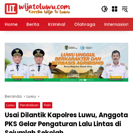
Langsung
ke
konten
Home
Berita
Kriminal
Olahraga
Internasional
Beranda
Luwu
Luwu
Pendidikan
Polri
Usai Dilantik Kapolres Luwu, Anggota
PKS Gelar Pengaturan Lalu Lintas di
Sejumlah Sekolah