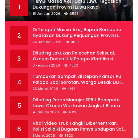
Temui Massa Aksi, Datu Luwu Tegaskan
1
Dukungan Provinsi Luwu Raya
18 Januari 2026
6523
Di Tengah Massa Aksi, Bupati Bombana
2
Nyatakan Dukung Perjuangan Provinsi
Luwu Raya
20 Januari 2026
4697
Dituding Lakukan Pelecehan Seksual,
3
Oknum Dosen UIN Palopo Klarifikasi
Kronologi
3 Februari 2026
4350
Tumpukan Sampah di Depan Kantor PU
4
Palopo Jadi Sorotan, Warga Desak DLH
Segera Bertindak
23 Maret 2026
4144
Dituding Peras Manajer SPBU Bonepute
5
Luwu, Oknum Wartawan Angkat Bicara
4 Januari 2026
4020
Viral Video Truk Tangki Diberhentikan,
6
Polisi Selidiki Dugaan Penyelundupan Solar
Subsidi di Palopo
1 Maret 2026
3823