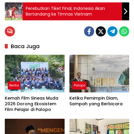
Perebutkan Tiket Final, Indonesia Akan
Bertandang ke Timnas Vietnam
Baca Juga
Berita
Palopo
Kemah Film Sineas Muda
Ketika Pemimpin Diam,
2026 Dorong Ekosistem
Sampah yang Berbicara
Film Pelajar di Palopo