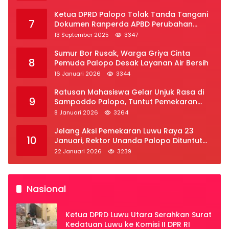
Ketua DPRD Palopo Tolak Tanda Tangani
7
Dokumen Ranperda APBD Perubahan
2025
13 September 2025
3347
Sumur Bor Rusak, Warga Griya Cinta
8
Pemuda Palopo Desak Layanan Air Bersih
16 Januari 2026
3344
Ratusan Mahasiswa Gelar Unjuk Rasa di
9
Sampoddo Palopo, Tuntut Pemekaran
Provinsi Luwu Raya
8 Januari 2026
3264
Jelang Aksi Pemekaran Luwu Raya 23
10
Januari, Rektor Unanda Palopo Dituntut
Liburkan Mahasiswa
22 Januari 2026
3239
Nasional
Ketua DPRD Luwu Utara Serahkan Surat
Kedatuan Luwu ke Komisi II DPR RI