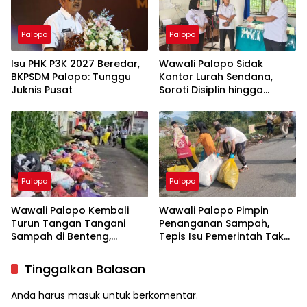
Palopo
Palopo
Isu PHK P3K 2027 Beredar,
Wawali Palopo Sidak
BKPSDM Palopo: Tunggu
Kantor Lurah Sendana,
Juknis Pusat
Soroti Disiplin hingga
Masalah Sampah
Palopo
Palopo
Wawali Palopo Kembali
Wawali Palopo Pimpin
Turun Tangan Tangani
Penanganan Sampah,
Sampah di Benteng,
Tepis Isu Pemerintah Tak
Libatkan DLH hingga RT/RW
Serius
Tinggalkan Balasan
Anda harus
masuk
untuk berkomentar.