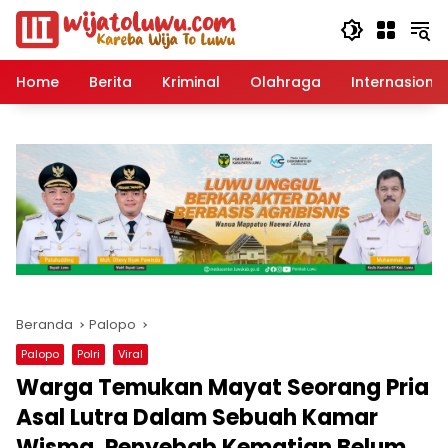
Langsung
ke
konten
Home
Berita
Kriminal
Olahraga
Internasional
Beranda
Palopo
Palopo
Polri
Viral
Warga Temukan Mayat Seorang Pria
Asal Lutra Dalam Sebuah Kamar
Wisma, Penyebab Kematian Belum