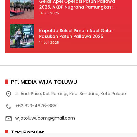
Gelar Apel Operasi Patuh Pallawa
2025, AKBP Nugraha Pamungkas:
Kedisiplinan dan Keselamatan Jadi
14 Juli 2025
Prioritas
Kapolda Sulsel Pimpin Apel Gelar
Pasukan Patuh Pallawa 2025
14 Juli 2025
PT. MEDIA WIJA TOLUWU
Jl. Andi Paso, Kel. Purangi, Kec. Sendana, Kota Palopo
+62 823-4876-8851
wijatoluwucom@gmail.com
Tag Populer