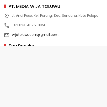
PT. MEDIA WIJA TOLUWU
Jl. Andi Paso, Kel. Purangi, Kec. Sendana, Kota Palopo
+62 823-4876-8851
wijatoluwucom@gmail.com
Tag Populer
02 Palopo
1 Abad NU
10 Program Unggulan PD-HB
17 Agustus
2022-2023