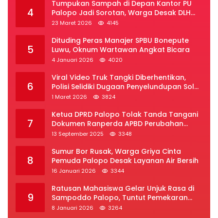
Tumpukan Sampah di Depan Kantor PU
4
Palopo Jadi Sorotan, Warga Desak DLH
Segera Bertindak
23 Maret 2026
4145
Dituding Peras Manajer SPBU Bonepute
5
Luwu, Oknum Wartawan Angkat Bicara
4 Januari 2026
4020
Viral Video Truk Tangki Diberhentikan,
6
Polisi Selidiki Dugaan Penyelundupan Solar
Subsidi di Palopo
1 Maret 2026
3824
Ketua DPRD Palopo Tolak Tanda Tangani
7
Dokumen Ranperda APBD Perubahan
2025
13 September 2025
3348
Sumur Bor Rusak, Warga Griya Cinta
8
Pemuda Palopo Desak Layanan Air Bersih
16 Januari 2026
3344
Ratusan Mahasiswa Gelar Unjuk Rasa di
9
Sampoddo Palopo, Tuntut Pemekaran
Provinsi Luwu Raya
8 Januari 2026
3264