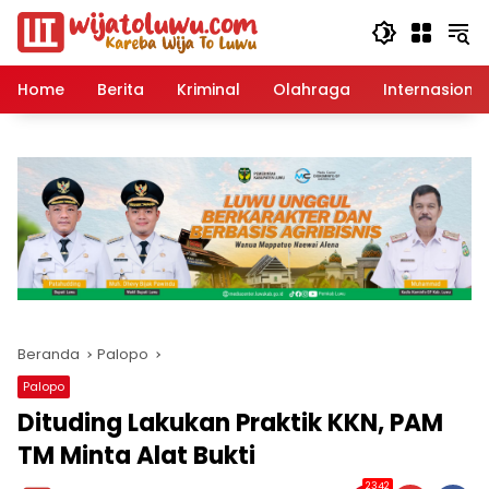
Langsung
ke
konten
Home
Berita
Kriminal
Olahraga
Internasional
Beranda
Palopo
Palopo
Dituding Lakukan Praktik KKN, PAM
TM Minta Alat Bukti
2342