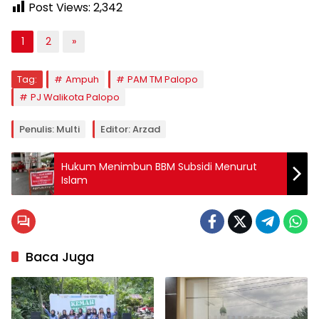
Post Views:
2,342
1
2
»
Tag:
Ampuh
PAM TM Palopo
PJ Walikota Palopo
Penulis: Multi
Editor: Arzad
Hukum Menimbun BBM Subsidi Menurut
Islam
Baca Juga