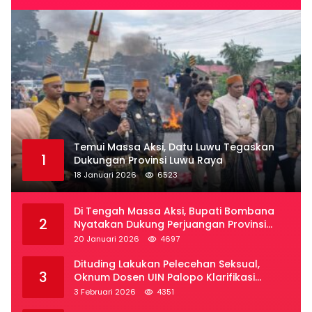
Temui Massa Aksi, Datu Luwu Tegaskan
1
Dukungan Provinsi Luwu Raya
18 Januari 2026
6523
Di Tengah Massa Aksi, Bupati Bombana
2
Nyatakan Dukung Perjuangan Provinsi
Luwu Raya
20 Januari 2026
4697
Dituding Lakukan Pelecehan Seksual,
3
Oknum Dosen UIN Palopo Klarifikasi
Kronologi
3 Februari 2026
4351