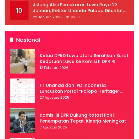
Jelang Aksi Pemekaran Luwu Raya 23
10
Januari, Rektor Unanda Palopo Dituntut
Liburkan Mahasiswa
22 Januari 2026
3239
Nasional
Ketua DPRD Luwu Utara Serahkan Surat
Kedatuan Luwu ke Komisi II DPR RI
12 Februari 2026
FT Unanda dan IPD Indonesia
Luncurkan Portal “Palopo Heritage”
Secara Virtual
27 Agustus 2025
Komisi III DPR Dukung Rotasi Polri:
Penempatan Tepat, Kinerja Meningkat
7 Agustus 2025