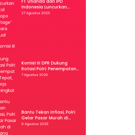
FT Unanda dan IPD
Indonesia Luncurkan
Portal “Palopo Heritage”
27 Agustus 2025
Secara Virtual
Komisi III DPR Dukung
Rotasi Polri: Penempatan
Tepat, Kinerja Meningkat
7 Agustus 2025
Bantu Tekan Inflasi, Polri
Gelar Pasar Murah di
Malang
6 Agustus 2025