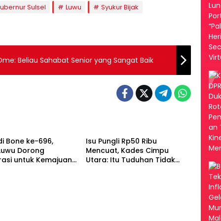
ubernur Sulsel
Luwu
Syukur Bijak
 Ome: Beliau Sahabat Senior yang Sangat Baik
Luwu
di Bone ke-696,
Isu Pungli Rp50 Ribu
 Luwu Dorong
Mencuat, Kades Cimpu
rasi untuk Kemajuan
Utara: Itu Tuduhan Tidak
Berdasar!