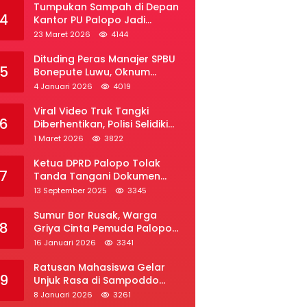
Tumpukan Sampah di Depan
4
Kantor PU Palopo Jadi
Sorotan, Warga Desak DLH
23 Maret 2026
4144
Segera Bertindak
Dituding Peras Manajer SPBU
5
Bonepute Luwu, Oknum
Wartawan Angkat Bicara
4 Januari 2026
4019
Viral Video Truk Tangki
6
Diberhentikan, Polisi Selidiki
Dugaan Penyelundupan Solar
1 Maret 2026
3822
Subsidi di Palopo
Ketua DPRD Palopo Tolak
7
Tanda Tangani Dokumen
Ranperda APBD Perubahan
13 September 2025
3345
2025
Sumur Bor Rusak, Warga
8
Griya Cinta Pemuda Palopo
Desak Layanan Air Bersih
16 Januari 2026
3341
Ratusan Mahasiswa Gelar
9
Unjuk Rasa di Sampoddo
Palopo, Tuntut Pemekaran
8 Januari 2026
3261
Provinsi Luwu Raya