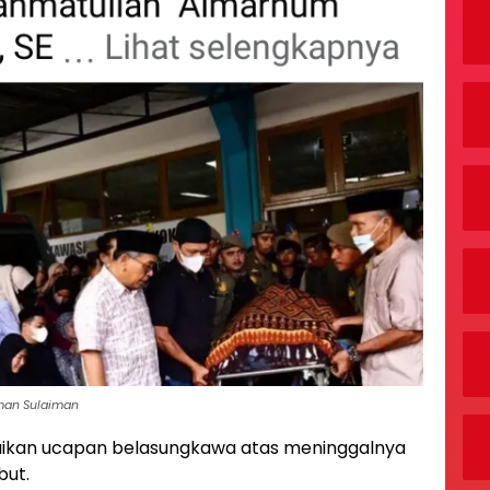
rman Sulaiman
aikan ucapan belasungkawa atas meninggalnya
but.