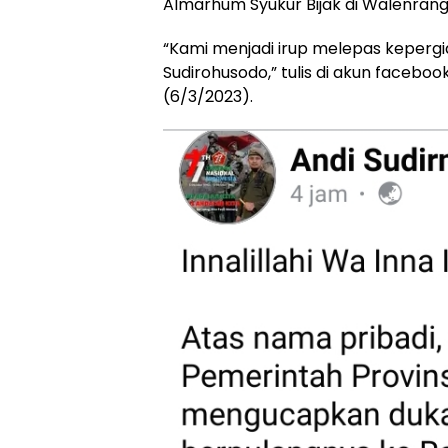
Almarhum Syukur Bijak di Walenrang
“Kami menjadi irup melepas keperg
Sudirohusodo,” tulis di akun facebo
(6/3/2023).