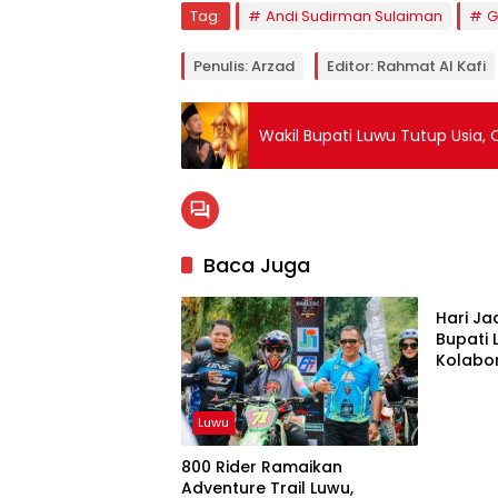
Tag:
Andi Sudirman Sulaiman
G
Penulis: Arzad
Editor: Rahmat Al Kafi
Wakil Bupati Luwu Tutup Usia,
Baca Juga
Luwu
Hari Ja
Bupati
Kolabo
Daerah
Luwu
800 Rider Ramaikan
Adventure Trail Luwu,