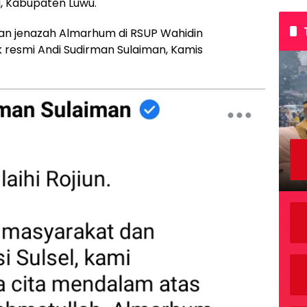
, Kabupaten Luwu.
ian jenazah Almarhum di RSUP Wahidin
ok resmi Andi Sudirman Sulaiman, Kamis