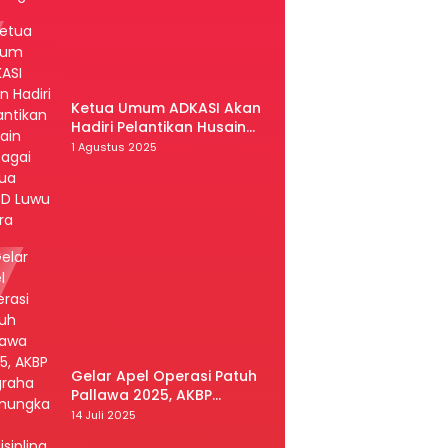
Ketua Umum ADKASI Akan
Hadiri Pelantikan Husain
Sebagai Ketua DPRD Luwu
1 Agustus 2025
Utara
Gelar Apel Operasi Patuh
Pallawa 2025, AKBP
Nugraha Pamungkas:
14 Juli 2025
Kedisiplinan dan