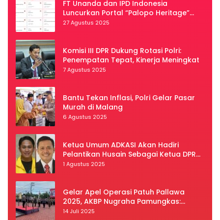
FT Unanda dan IPD Indonesia
Luncurkan Portal “Palopo Heritage”
Secara Virtual
27 Agustus 2025
Komisi III DPR Dukung Rotasi Polri:
Penempatan Tepat, Kinerja Meningkat
7 Agustus 2025
Bantu Tekan Inflasi, Polri Gelar Pasar
Murah di Malang
6 Agustus 2025
Ketua Umum ADKASI Akan Hadiri
Pelantikan Husain Sebagai Ketua DPRD
Luwu Utara
1 Agustus 2025
Gelar Apel Operasi Patuh Pallawa
2025, AKBP Nugraha Pamungkas:
Kedisiplinan dan Keselamatan Jadi
14 Juli 2025