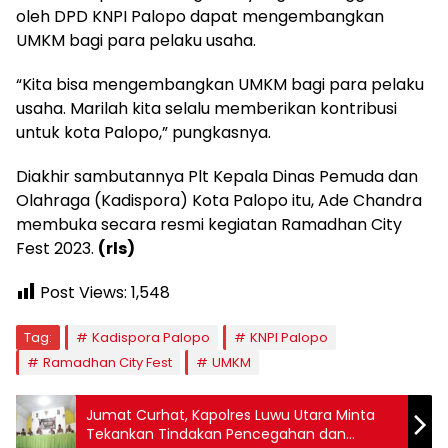
oleh DPD KNPI Palopo dapat mengembangkan
UMKM bagi para pelaku usaha.
“Kita bisa mengembangkan UMKM bagi para pelaku
usaha. Marilah kita selalu memberikan kontribusi
untuk kota Palopo,” pungkasnya.
Diakhir sambutannya Plt Kepala Dinas Pemuda dan
Olahraga (Kadispora) Kota Palopo itu, Ade Chandra
membuka secara resmi kegiatan Ramadhan City
Fest 2023.
(rls)
Post Views:
1,548
Tag:
Kadispora Palopo
KNPI Palopo
Ramadhan City Fest
UMKM
Jumat Curhat, Kapolres Luwu Utara Minta
Tekankan Tindakan Pencegahan dan