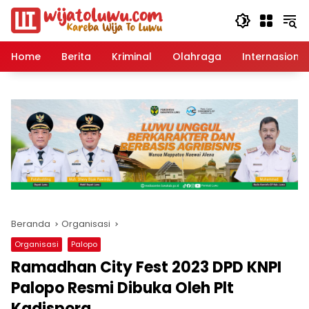
Langsung
ke
konten
Home
Berita
Kriminal
Olahraga
Internasional
Beranda
Organisasi
Organisasi
Palopo
Ramadhan City Fest 2023 DPD KNPI
Palopo Resmi Dibuka Oleh Plt
Kadispora