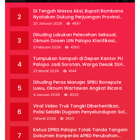
Di Tengah Massa Aksi, Bupati Bombana
2
Nyatakan Dukung Perjuangan Provinsi
Luwu Raya
20 Januari 2026
4697
Dituding Lakukan Pelecehan Seksual,
3
Oknum Dosen UIN Palopo Klarifikasi
Kronologi
3 Februari 2026
4350
Tumpukan Sampah di Depan Kantor PU
4
Palopo Jadi Sorotan, Warga Desak DLH
Segera Bertindak
23 Maret 2026
4144
Dituding Peras Manajer SPBU Bonepute
5
Luwu, Oknum Wartawan Angkat Bicara
4 Januari 2026
4020
Viral Video Truk Tangki Diberhentikan,
6
Polisi Selidiki Dugaan Penyelundupan Solar
Subsidi di Palopo
1 Maret 2026
3823
Ketua DPRD Palopo Tolak Tanda Tangani
7
Dokumen Ranperda APBD Perubahan