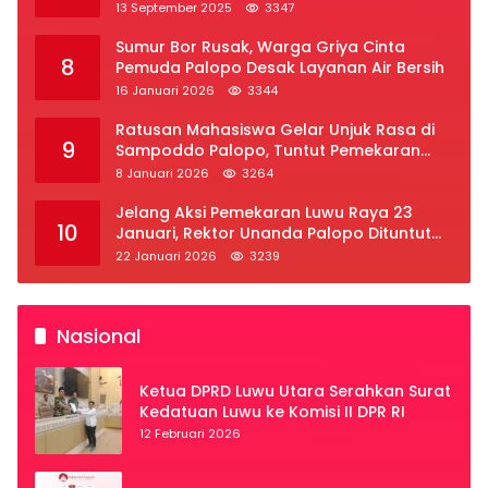
2025
13 September 2025
3347
Sumur Bor Rusak, Warga Griya Cinta
8
Pemuda Palopo Desak Layanan Air Bersih
16 Januari 2026
3344
Ratusan Mahasiswa Gelar Unjuk Rasa di
9
Sampoddo Palopo, Tuntut Pemekaran
Provinsi Luwu Raya
8 Januari 2026
3264
Jelang Aksi Pemekaran Luwu Raya 23
10
Januari, Rektor Unanda Palopo Dituntut
Liburkan Mahasiswa
22 Januari 2026
3239
Nasional
Ketua DPRD Luwu Utara Serahkan Surat
Kedatuan Luwu ke Komisi II DPR RI
12 Februari 2026