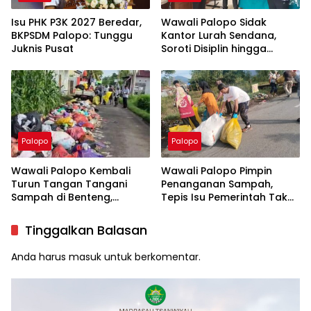
Isu PHK P3K 2027 Beredar,
Wawali Palopo Sidak
BKPSDM Palopo: Tunggu
Kantor Lurah Sendana,
Juknis Pusat
Soroti Disiplin hingga
Masalah Sampah
Palopo
Palopo
Wawali Palopo Kembali
Wawali Palopo Pimpin
Turun Tangan Tangani
Penanganan Sampah,
Sampah di Benteng,
Tepis Isu Pemerintah Tak
Libatkan DLH hingga RT/RW
Serius
Tinggalkan Balasan
Anda harus
masuk
untuk berkomentar.