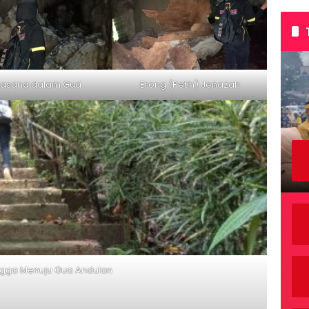
asana dalam Gua
Erong (Petih) Jenazah
gga Menuju Gua Andulan