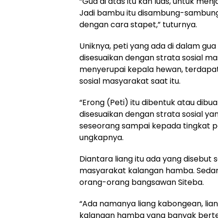
“Gua di atas itu kan luas, untuk m
Jadi bambu itu disambung-sambung da
dengan cara stapet,” tuturnya.
Uniknya, peti yang ada di dalam gua
disesuaikan dengan strata sosial mas
menyerupai kepala hewan, terdapat
sosial masyarakat saat itu.
“Erong (Peti) itu dibentuk atau di
disesuaikan dengan strata sosial y
seseorang sampai kepada tingkat pe
ungkapnya.
Diantara liang itu ada yang disebut s
masyarakat kalangan hamba. Sedang
orang-orang bangsawan Siteba.
“Ada namanya liang kabongean, liang 
kalangan hamba yang banyak berteba