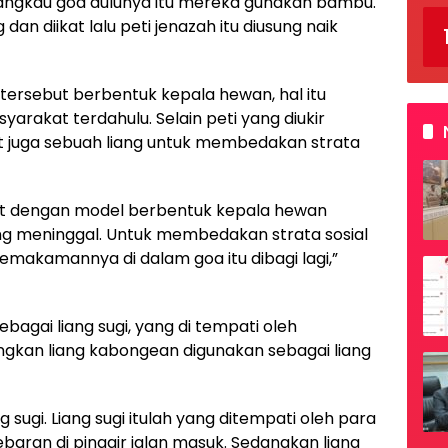
enjangkau goa dulunya itu mereka gunakan bambu.
n diikat lalu peti jenazah itu diusung naik
 tersebut berbentuk kepala hewan, hal itu
yarakat terdahulu. Selain peti yang diukir
 juga sebuah liang untuk membedakan strata
buat dengan model berbentuk kepala hewan
ang meninggal. Untuk membedakan strata sosial
makamannya di dalam goa itu dibagi lagi,”
ebagai liang sugi, yang di tempati oleh
kan liang kabongean digunakan sebagai liang
sugi. Liang sugi itulah yang ditempati oleh para
ran di pinggir jalan masuk. Sedangkan liang