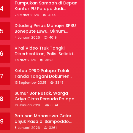
Tumpukan Sampah di Depan
4
Kantor PU Palopo Jadi
Sorotan, Warga Desak DLH
23 Maret 2026
4144
Segera Bertindak
Dituding Peras Manajer SPBU
5
Bonepute Luwu, Oknum
Wartawan Angkat Bicara
4 Januari 2026
4019
Viral Video Truk Tangki
6
Diberhentikan, Polisi Selidiki
Dugaan Penyelundupan Solar
1 Maret 2026
3823
Subsidi di Palopo
Ketua DPRD Palopo Tolak
7
Tanda Tangani Dokumen
Ranperda APBD Perubahan
13 September 2025
3345
2025
Sumur Bor Rusak, Warga
8
Griya Cinta Pemuda Palopo
Desak Layanan Air Bersih
16 Januari 2026
3341
Ratusan Mahasiswa Gelar
9
Unjuk Rasa di Sampoddo
Palopo, Tuntut Pemekaran
8 Januari 2026
3261
Provinsi Luwu Raya