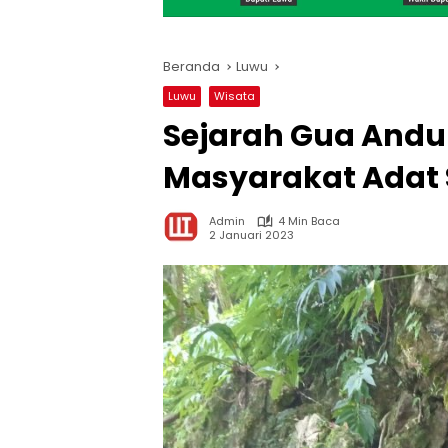
Beranda
Luwu
Luwu
Wisata
Sejarah Gua And
Masyarakat Adat 
Admin
4 Min Baca
2 Januari 2023