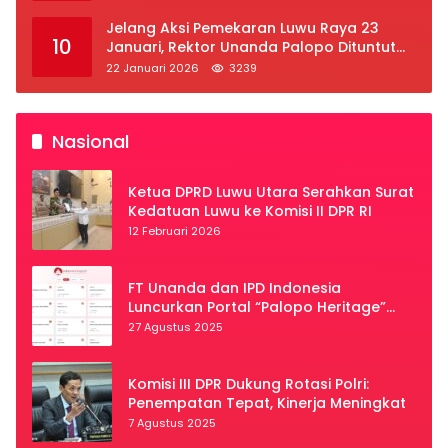
Jelang Aksi Pemekaran Luwu Raya 23
10
Januari, Rektor Unanda Palopo Dituntut
Liburkan Mahasiswa
22 Januari 2026
3239
Nasional
Ketua DPRD Luwu Utara Serahkan Surat
Kedatuan Luwu ke Komisi II DPR RI
12 Februari 2026
FT Unanda dan IPD Indonesia
Luncurkan Portal “Palopo Heritage”
Secara Virtual
27 Agustus 2025
Komisi III DPR Dukung Rotasi Polri:
Penempatan Tepat, Kinerja Meningkat
7 Agustus 2025