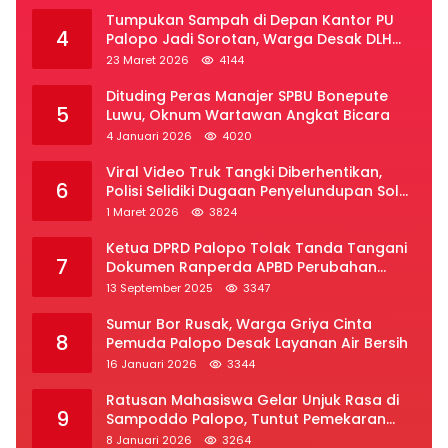
Tumpukan Sampah di Depan Kantor PU
4
Palopo Jadi Sorotan, Warga Desak DLH
Segera Bertindak
23 Maret 2026
4144
Dituding Peras Manajer SPBU Bonepute
5
Luwu, Oknum Wartawan Angkat Bicara
4 Januari 2026
4020
Viral Video Truk Tangki Diberhentikan,
6
Polisi Selidiki Dugaan Penyelundupan Solar
Subsidi di Palopo
1 Maret 2026
3824
Ketua DPRD Palopo Tolak Tanda Tangani
7
Dokumen Ranperda APBD Perubahan
2025
13 September 2025
3347
Sumur Bor Rusak, Warga Griya Cinta
8
Pemuda Palopo Desak Layanan Air Bersih
16 Januari 2026
3344
Ratusan Mahasiswa Gelar Unjuk Rasa di
9
Sampoddo Palopo, Tuntut Pemekaran
Provinsi Luwu Raya
8 Januari 2026
3264