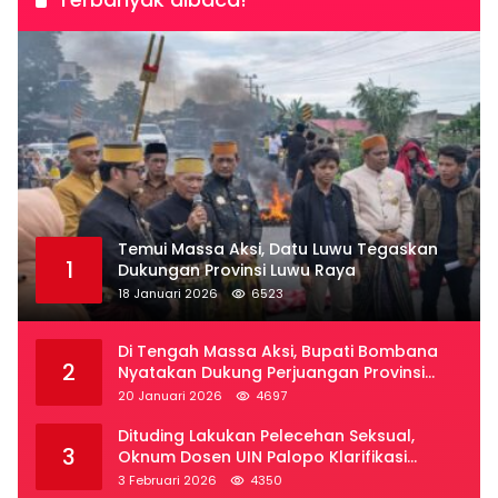
Temui Massa Aksi, Datu Luwu Tegaskan
1
Dukungan Provinsi Luwu Raya
18 Januari 2026
6523
Di Tengah Massa Aksi, Bupati Bombana
2
Nyatakan Dukung Perjuangan Provinsi
Luwu Raya
20 Januari 2026
4697
Dituding Lakukan Pelecehan Seksual,
3
Oknum Dosen UIN Palopo Klarifikasi
Kronologi
3 Februari 2026
4350