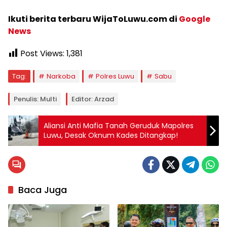
Ikuti berita terbaru WijaToLuwu.com di
Google
News
Post Views:
1,381
Tag:
Narkoba
Polres Luwu
Sabu
Penulis: Multi
Editor: Arzad
Aliansi Anti Mafia Tanah Geruduk Mapolres
Luwu, Desak Oknum Kades Ditangkap!
Baca Juga