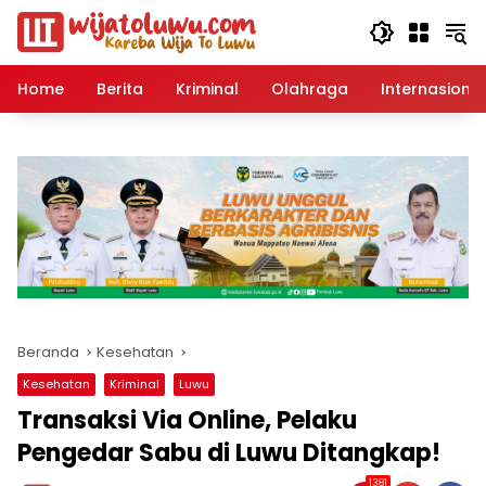
Langsung
ke
konten
Home
Berita
Kriminal
Olahraga
Internasional
Beranda
Kesehatan
Kesehatan
Kriminal
Luwu
Transaksi Via Online, Pelaku
Pengedar Sabu di Luwu Ditangkap!
1381