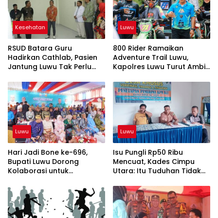
Kesehatan
Luwu
RSUD Batara Guru
800 Rider Ramaikan
Hadirkan Cathlab, Pasien
Adventure Trail Luwu,
Jantung Luwu Tak Perlu
Kapolres Luwu Turut Ambil
Lagi ke Makassar
Bagian
Luwu
Luwu
Hari Jadi Bone ke-696,
Isu Pungli Rp50 Ribu
Bupati Luwu Dorong
Mencuat, Kades Cimpu
Kolaborasi untuk
Utara: Itu Tuduhan Tidak
Kemajuan Daerah
Berdasar!