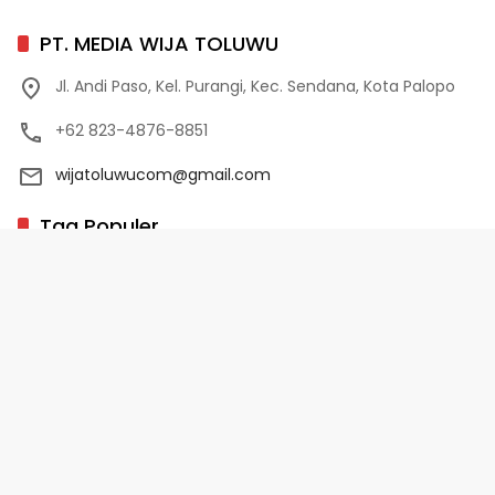
PT. MEDIA WIJA TOLUWU
Jl. Andi Paso, Kel. Purangi, Kec. Sendana, Kota Palopo
+62 823-4876-8851
wijatoluwucom@gmail.com
Tag Populer
02 Palopo
1 Abad NU
10 Program Unggulan PD-HB
17 Agustus
2022-2023