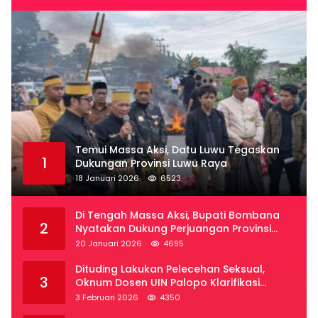
Temui Massa Aksi, Datu Luwu Tegaskan
1
Dukungan Provinsi Luwu Raya
18 Januari 2026
6523
Di Tengah Massa Aksi, Bupati Bombana
2
Nyatakan Dukung Perjuangan Provinsi
Luwu Raya
20 Januari 2026
4695
Dituding Lakukan Pelecehan Seksual,
3
Oknum Dosen UIN Palopo Klarifikasi
Kronologi
3 Februari 2026
4350