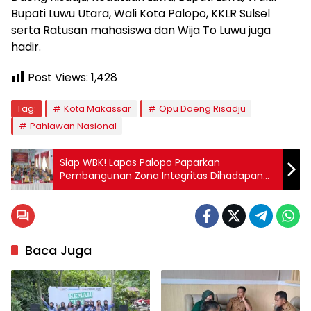
Bupati Luwu Utara, Wali Kota Palopo, KKLR Sulsel
serta Ratusan mahasiswa dan Wija To Luwu juga
hadir.
Post Views:
1,428
Tag:
Kota Makassar
Opu Daeng Risadju
Pahlawan Nasional
Siap WBK! Lapas Palopo Paparkan
Pembangunan Zona Integritas Dihadapan
Tim Penilai Mandiri
Baca Juga