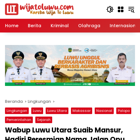
Langsung
ke
konten
Home
Berita
Kriminal
Olahraga
Internasional
Beranda
Lingkungan
Lingkungan
Luwu
Luwu Utara
Makassar
Nasional
Palopo
Pemerintahan
Sejarah
Wabup Luwu Utara Suaib Mansur,
Hadiri Peresmian Nama Jalan Opu