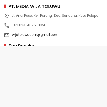
PT. MEDIA WIJA TOLUWU
Jl. Andi Paso, Kel. Purangi, Kec. Sendana, Kota Palopo
+62 823-4876-8851
wijatoluwucom@gmail.com
Tag Populer
02 Palopo
1 Abad NU
10 Program Unggulan PD-HB
17 Agustus
2022-2023