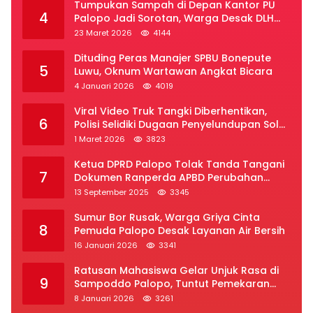
Tumpukan Sampah di Depan Kantor PU
4
Palopo Jadi Sorotan, Warga Desak DLH
Segera Bertindak
23 Maret 2026
4144
Dituding Peras Manajer SPBU Bonepute
5
Luwu, Oknum Wartawan Angkat Bicara
4 Januari 2026
4019
Viral Video Truk Tangki Diberhentikan,
6
Polisi Selidiki Dugaan Penyelundupan Solar
Subsidi di Palopo
1 Maret 2026
3823
Ketua DPRD Palopo Tolak Tanda Tangani
7
Dokumen Ranperda APBD Perubahan
2025
13 September 2025
3345
Sumur Bor Rusak, Warga Griya Cinta
8
Pemuda Palopo Desak Layanan Air Bersih
16 Januari 2026
3341
Ratusan Mahasiswa Gelar Unjuk Rasa di
9
Sampoddo Palopo, Tuntut Pemekaran
Provinsi Luwu Raya
8 Januari 2026
3261