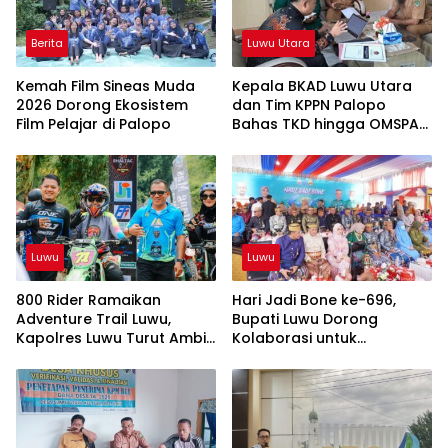
Berita
Luwu Utara
Kemah Film Sineas Muda
Kepala BKAD Luwu Utara
2026 Dorong Ekosistem
dan Tim KPPN Palopo
Film Pelajar di Palopo
Bahas TKD hingga OMSPAN
2026
Luwu
Luwu
800 Rider Ramaikan
Hari Jadi Bone ke-696,
Adventure Trail Luwu,
Bupati Luwu Dorong
Kapolres Luwu Turut Ambil
Kolaborasi untuk
Bagian
Kemajuan Daerah