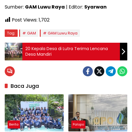
Sumber:
GAM Luwu Raya
| Editor:
Syarwan
Post Views:
1,702
Tag:
GAM
GAM Luwu Raya
20 Kepala Desa di Lutra Terima Lencana
Desa Mandiri
Baca Juga
Berita
Palopo