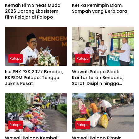
Kemah Film Sineas Muda
Ketika Pemimpin Diam,
2026 Dorong Ekosistem
Sampah yang Berbicara
Film Pelajar di Palopo
Palopo
Palopo
Isu PHK P3K 2027 Beredar,
Wawali Palopo Sidak
BKPSDM Palopo: Tunggu
Kantor Lurah Sendana,
Juknis Pusat
Soroti Disiplin hingga
Masalah Sampah
Palopo
Palopo
Wawali Palopo Kembali
Wawali Palopo Pimpin