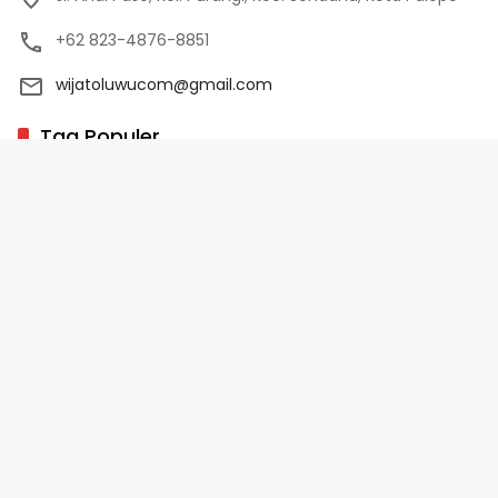
+62 823-4876-8851
wijatoluwucom@gmail.com
Tag Populer
02 Palopo
1 Abad NU
10 Program Unggulan PD-HB
17 Agustus
2022-2023
Copyright 2025 - WijaToLuwu.com