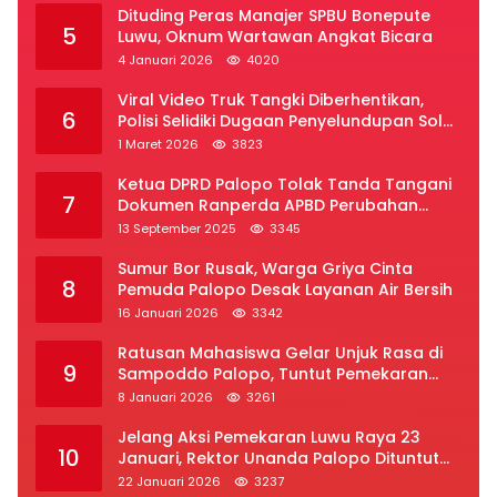
Dituding Peras Manajer SPBU Bonepute
5
Luwu, Oknum Wartawan Angkat Bicara
4 Januari 2026
4020
Viral Video Truk Tangki Diberhentikan,
6
Polisi Selidiki Dugaan Penyelundupan Solar
Subsidi di Palopo
1 Maret 2026
3823
Ketua DPRD Palopo Tolak Tanda Tangani
7
Dokumen Ranperda APBD Perubahan
2025
13 September 2025
3345
Sumur Bor Rusak, Warga Griya Cinta
8
Pemuda Palopo Desak Layanan Air Bersih
16 Januari 2026
3342
Ratusan Mahasiswa Gelar Unjuk Rasa di
9
Sampoddo Palopo, Tuntut Pemekaran
Provinsi Luwu Raya
8 Januari 2026
3261
Jelang Aksi Pemekaran Luwu Raya 23
10
Januari, Rektor Unanda Palopo Dituntut
Liburkan Mahasiswa
22 Januari 2026
3237