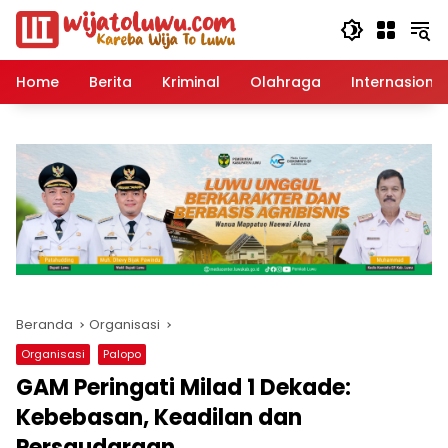
Langsung
ke
konten
Home
Berita
Kriminal
Olahraga
Internasional
Beranda
Organisasi
Organisasi
Palopo
GAM Peringati Milad 1 Dekade:
Kebebasan, Keadilan dan
Persaudaraan