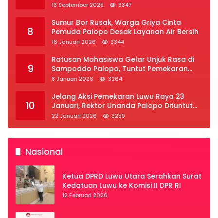
2025
13 September 2025
3347
Sumur Bor Rusak, Warga Griya Cinta
8
Pemuda Palopo Desak Layanan Air Bersih
16 Januari 2026
3344
Ratusan Mahasiswa Gelar Unjuk Rasa di
9
Sampoddo Palopo, Tuntut Pemekaran
Provinsi Luwu Raya
8 Januari 2026
3264
Jelang Aksi Pemekaran Luwu Raya 23
10
Januari, Rektor Unanda Palopo Dituntut
Liburkan Mahasiswa
22 Januari 2026
3239
Nasional
Ketua DPRD Luwu Utara Serahkan Surat
Kedatuan Luwu ke Komisi II DPR RI
12 Februari 2026