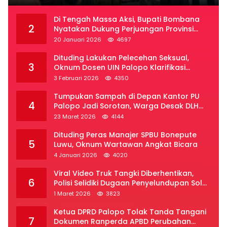
Di Tengah Massa Aksi, Bupati Bombana
2
Nyatakan Dukung Perjuangan Provinsi
Luwu Raya
20 Januari 2026
4697
Dituding Lakukan Pelecehan Seksual,
3
Oknum Dosen UIN Palopo Klarifikasi
Kronologi
3 Februari 2026
4350
Tumpukan Sampah di Depan Kantor PU
4
Palopo Jadi Sorotan, Warga Desak DLH
Segera Bertindak
23 Maret 2026
4144
Dituding Peras Manajer SPBU Bonepute
5
Luwu, Oknum Wartawan Angkat Bicara
4 Januari 2026
4020
Viral Video Truk Tangki Diberhentikan,
6
Polisi Selidiki Dugaan Penyelundupan Solar
Subsidi di Palopo
1 Maret 2026
3823
Ketua DPRD Palopo Tolak Tanda Tangani
7
Dokumen Ranperda APBD Perubahan