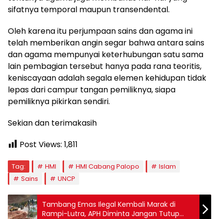
sifatnya temporal maupun transendental.
Oleh karena itu perjumpaan sains dan agama ini
telah memberikan angin segar bahwa antara sains
dan agama mempunyai keterhubungan satu sama
lain pembagian tersebut hanya pada rana teoritis,
keniscayaan adalah segala elemen kehidupan tidak
lepas dari campur tangan pemiliknya, siapa
pemiliknya pikirkan sendiri.
Sekian dan terimakasih
Post Views:
1,811
Tag:
HMI
HMI Cabang Palopo
Islam
Sains
UNCP
Tambang Emas Ilegal Kembali Marak di
Rampi-Lutra, APH Diminta Jangan Tutup