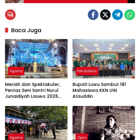
Mata dan Telinga
Baca Juga
Agama
Pendidikan
Meriah dan Spektakuler,
Bupati Luwu Sambut 181
Pentas Seni Santri Nurul
Mahasiswa KKN UIN
Junaidiyah Lauwo 2026
Alauddin
Tuai Pujian
Agama
Opini