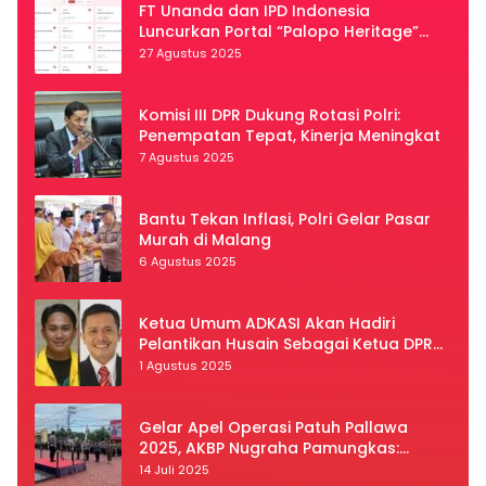
FT Unanda dan IPD Indonesia
Luncurkan Portal “Palopo Heritage”
Secara Virtual
27 Agustus 2025
Komisi III DPR Dukung Rotasi Polri:
Penempatan Tepat, Kinerja Meningkat
7 Agustus 2025
Bantu Tekan Inflasi, Polri Gelar Pasar
Murah di Malang
6 Agustus 2025
Ketua Umum ADKASI Akan Hadiri
Pelantikan Husain Sebagai Ketua DPRD
Luwu Utara
1 Agustus 2025
Gelar Apel Operasi Patuh Pallawa
2025, AKBP Nugraha Pamungkas:
Kedisiplinan dan Keselamatan Jadi
14 Juli 2025