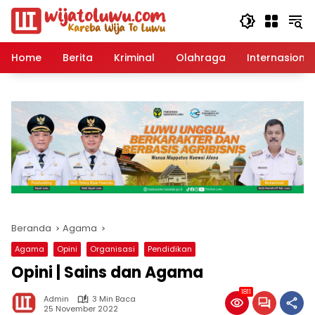
Langsung
ke
konten
Home
Berita
Kriminal
Olahraga
Internasional
Beranda
Agama
Agama
Opini
Organisasi
Pendidikan
Opini | Sains dan Agama
1811
Admin
3 Min Baca
25 November 2022